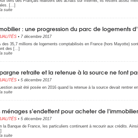
eux tiers des Français réalisent des achats sur Internet, ils restent assez méf
tales. […]
la suite
mobilier : une progression du parc de logements d’
UALITÉS
•
7 décembre 2017
 des 35,7 millions de logements comptabilisés en France (hors Mayotte) sont o
nt des […]
la suite
pargne retraite et la retenue à la source ne font 
UALITÉS
•
5 décembre 2017
uestion avait été posée en 2016 quand la retenue à la source devait rentrer e
la suite
s ménages s’endettent pour acheter de l’immobilie
UALITÉS
•
5 décembre 2017
n la Banque de France, les particuliers continuent à recourir aux crédits. Ainsi
]
la suite