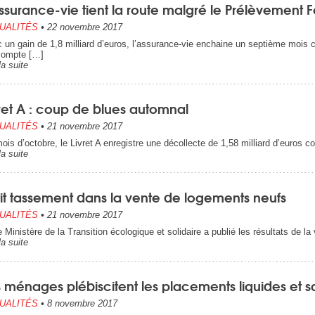
ssurance-vie tient la route malgré le Prélèvement F
UALITÉS
•
22 novembre 2017
 un gain de 1,8 milliard d’euros, l’assurance-vie enchaine un septième mois co
compte […]
la suite
ret A : coup de blues automnal
UALITÉS
•
21 novembre 2017
ois d’octobre, le Livret A enregistre une décollecte de 1,58 milliard d’euros c
la suite
tit tassement dans la vente de logements neufs
UALITÉS
•
21 novembre 2017
inistère de la Transition écologique et solidaire a publié les résultats de l
la suite
 ménages plébiscitent les placements liquides et s
UALITÉS
•
8 novembre 2017