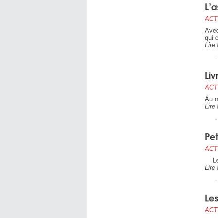
L’a
ACT
Avec
qui 
Lire 
Liv
ACT
Au m
Lire 
Pe
ACT
Le M
Lire 
Les
ACT