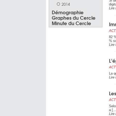
Si d
2014
digi
Lire 
Démographie
Graphes du Cercle
Minute du Cercle
Im
ACT
82 %
% so
Lire 
L’é
ACT
La q
Lire 
Le
ACT
Selo
a […
Lire 