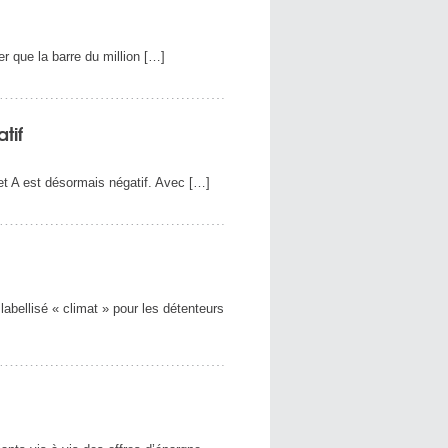
r que la barre du million […]
tif
ret A est désormais négatif. Avec […]
abellisé « climat » pour les détenteurs