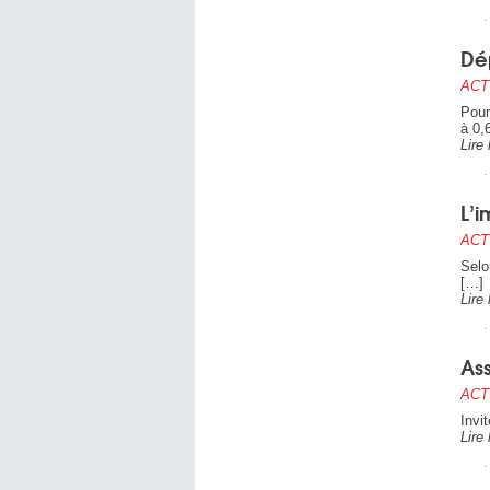
Dé
ACT
Pour
à 0,
Lire 
L’i
ACT
Selo
[…]
Lire 
Ass
ACT
Invi
Lire 