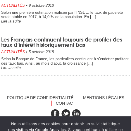
ACTUALITÉS
•
9 octobre 2018
Selon une première estimation réalisée par l’INSEE, le taux de pauvreté
serait stable en 2017, à 14,0 % de la population. En […]
Lire la suite
Les Français continuent toujours de profiter des
taux d’intérêt historiquement bas
ACTUALITÉS
•
5 octobre 2018
Selon la Banque de France, les particuliers continuent à s’endetter profitant
des taux bas. Ainsi, au mois d’août, la croissance […]
Lire la suite
POLITIQUE DE CONFIDENTIALITÉ
MENTIONS LÉGALES
CONTACT
recevez nos newsletters
Nous utilisons des cookies pour obtenir un suivi statistique
des visites via Google Analytics. Si vous continuez à utiliser ce