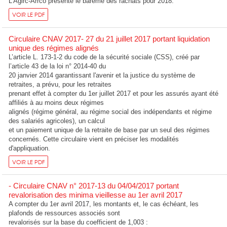
L'Agirc-Arrco présente le barème des rachats pour 2018.
VOIR LE PDF
Circulaire CNAV 2017- 27 du 21 juillet 2017 portant liquidation
unique des régimes alignés
L’article L. 173-1-2 du code de la sécurité sociale (CSS), créé par
l’article 43 de la loi n° 2014-40 du
20 janvier 2014 garantissant l'avenir et la justice du système de
retraites, a prévu, pour les retraites
prenant effet à compter du 1er juillet 2017 et pour les assurés ayant été
affiliés à au moins deux régimes
alignés (régime général, au régime social des indépendants et régime
des salariés agricoles), un calcul
et un paiement unique de la retraite de base par un seul des régimes
concernés. Cette circulaire vient en préciser les modalités
d'appliquation.
VOIR LE PDF
- Circulaire CNAV n° 2017-13 du 04/04/2017 portant
revalorisation des minima vieillesse au 1er avril 2017
A compter du 1er avril 2017, les montants et, le cas échéant, les
plafonds de ressources associés sont
revalorisés sur la base du coefficient de 1,003 :