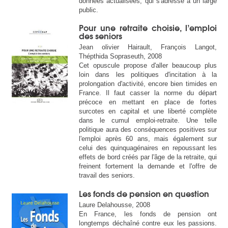
données actualisées, qui s'adresse à un large
public.
Pour une retraite choisie, l’emploi
des seniors
Jean olivier Hairault, François Langot,
Thépthida Sopraseuth, 2008
Cet opuscule propose d'aller beaucoup plus
loin dans les politiques d'incitation à la
prolongation d'activité, encore bien timides en
France. Il faut casser la norme du départ
précoce en mettant en place de fortes
surcotes en capital et une liberté complète
dans le cumul emploi-retraite. Une telle
politique aura des conséquences positives sur
l'emploi après 60 ans, mais également sur
celui des quinquagénaires en repoussant les
effets de bord créés par l'âge de la retraite, qui
freinent fortement la demande et l'offre de
travail des seniors.
Les fonds de pension en question
Laure Delahousse, 2008
En France, les fonds de pension ont
longtemps déchaîné contre eux les passions.