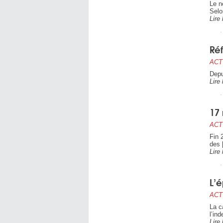
Le n
Selo
Lire 
Réf
ACT
Depu
Lire 
17 
ACT
Fin 
des 
Lire 
L’é
ACT
La c
l’in
Lire 