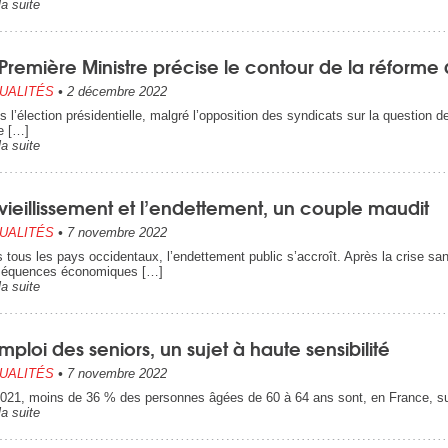
la suite
Première Ministre précise le contour de la réforme d
UALITÉS
•
2 décembre 2022
s l’élection présidentielle, malgré l’opposition des syndicats sur la question d
e […]
la suite
vieillissement et l’endettement, un couple maudit
UALITÉS
•
7 novembre 2022
 tous les pays occidentaux, l’endettement public s’accroît. Après la crise sani
séquences économiques […]
la suite
mploi des seniors, un sujet à haute sensibilité
UALITÉS
•
7 novembre 2022
021, moins de 36 % des personnes âgées de 60 à 64 ans sont, en France, su
la suite