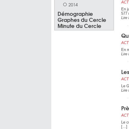
ACT
2014
En j
Démographie
577 
Graphes du Cercle
Lire 
Minute du Cercle
Qui
ACT
En m
Lire 
Les
ACT
Le G
Lire 
Pr
ACT
Le c
[…]