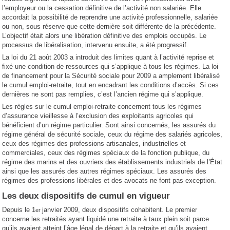
l’employeur ou la cessation définitive de l’activité non salariée. Elle
accordait la possibilité de reprendre une activité professionnelle, salariée
ou non, sous réserve que cette dernière soit différente de la précédente.
L’objectif était alors une libération définitive des emplois occupés. Le
processus de libéralisation, intervenu ensuite, a été progressif.
La loi du 21 août 2003 a introduit des limites quant à l’activité reprise et
fixé une condition de ressources qui s’applique à tous les régimes. La loi
de financement pour la Sécurité sociale pour 2009 a amplement libéralisé
le cumul emploi-retraite, tout en encadrant les conditions d’accès. Si ces
dernières ne sont pas remplies, c’est l’ancien régime qui s’applique.
Les règles sur le cumul emploi-retraite concernent tous les régimes
d’assurance vieillesse à l’exclusion des exploitants agricoles qui
bénéficient d’un régime particulier. Sont ainsi concernés, les assurés du
régime général de sécurité sociale, ceux du régime des salariés agricoles,
ceux des régimes des professions artisanales, industrielles et
commerciales, ceux des régimes spéciaux de la fonction publique, du
régime des marins et des ouvriers des établissements industriels de l’État
ainsi que les assurés des autres régimes spéciaux. Les assurés des
régimes des professions libérales et des avocats ne font pas exception.
Les deux dispositifs de cumul en vigueur
Depuis le 1
janvier 2009, deux dispositifs cohabitent. Le premier
er
concerne les retraités ayant liquidé une retraite à taux plein soit parce
qu’ils avaient atteint l’âge légal de départ à la retraite et qu’ils avaient