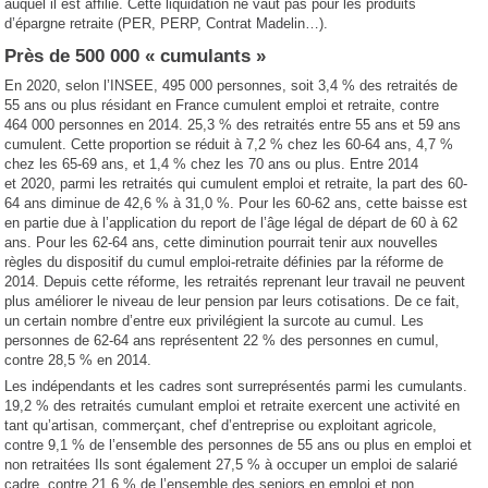
auquel il est affilié. Cette liquidation ne vaut pas pour les produits
d’épargne retraite (PER, PERP, Contrat Madelin…).
Près de 500 000 « cumulants »
En 2020, selon l’INSEE, 495 000 personnes, soit 3,4 % des retraités de
55 ans ou plus résidant en France cumulent emploi et retraite, contre
464 000 personnes en 2014. 25,3 % des retraités entre 55 ans et 59 ans
cumulent. Cette proportion se réduit à 7,2 % chez les 60-64 ans, 4,7 %
chez les 65-69 ans, et 1,4 % chez les 70 ans ou plus. Entre 2014
et 2020, parmi les retraités qui cumulent emploi et retraite, la part des 60-
64 ans diminue de 42,6 % à 31,0 %. Pour les 60-62 ans, cette baisse est
en partie due à l’application du report de l’âge légal de départ de 60 à 62
ans. Pour les 62-64 ans, cette diminution pourrait tenir aux nouvelles
règles du dispositif du cumul emploi-retraite définies par la réforme de
2014. Depuis cette réforme, les retraités reprenant leur travail ne peuvent
plus améliorer le niveau de leur pension par leurs cotisations. De ce fait,
un certain nombre d’entre eux privilégient la surcote au cumul. Les
personnes de 62-64 ans représentent 22 % des personnes en cumul,
contre 28,5 % en 2014.
Les indépendants et les cadres sont surreprésentés parmi les cumulants.
19,2 % des retraités cumulant emploi et retraite exercent une activité en
tant qu’artisan, commerçant, chef d’entreprise ou exploitant agricole,
contre 9,1 % de l’ensemble des personnes de 55 ans ou plus en emploi et
non retraitées Ils sont également 27,5 % à occuper un emploi de salarié
cadre, contre 21,6 % de l’ensemble des seniors en emploi et non