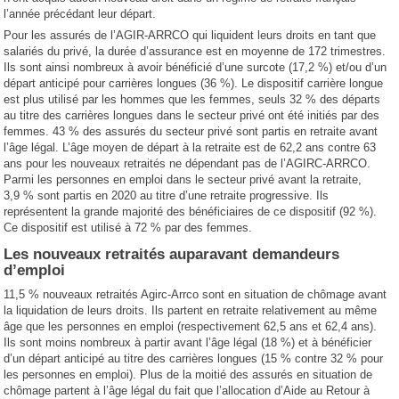
l’année précédant leur départ.
Pour les assurés de l’AGIR-ARRCO qui liquident leurs droits en tant que
salariés du privé, la durée d’assurance est en moyenne de 172 trimestres.
Ils sont ainsi nombreux à avoir bénéficié d’une surcote (17,2 %) et/ou d’un
départ anticipé pour carrières longues (36 %). Le dispositif carrière longue
est plus utilisé par les hommes que les femmes, seuls 32 % des départs
au titre des carrières longues dans le secteur privé ont été initiés par des
femmes. 43 % des assurés du secteur privé sont partis en retraite avant
l’âge légal. L’âge moyen de départ à la retraite est de 62,2 ans contre 63
ans pour les nouveaux retraités ne dépendant pas de l’AGIRC-ARRCO.
Parmi les personnes en emploi dans le secteur privé avant la retraite,
3,9 % sont partis en 2020 au titre d’une retraite progressive. Ils
représentent la grande majorité des bénéficiaires de ce dispositif (92 %).
Ce dispositif est utilisé à 72 % par des femmes.
Les nouveaux retraités auparavant demandeurs
d’emploi
11,5 % nouveaux retraités Agirc-Arrco sont en situation de chômage avant
la liquidation de leurs droits. Ils partent en retraite relativement au même
âge que les personnes en emploi (respectivement 62,5 ans et 62,4 ans).
Ils sont moins nombreux à partir avant l’âge légal (18 %) et à bénéficier
d’un départ anticipé au titre des carrières longues (15 % contre 32 % pour
les personnes en emploi). Plus de la moitié des assurés en situation de
chômage partent à l’âge légal du fait que l’allocation d’Aide au Retour à