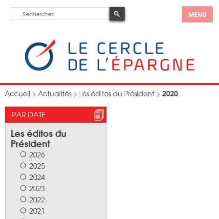
MENU
2020
Accueil
>
Actualités
>
Les éditos du Président
>
PAR DATE
Les éditos du
Président
2026
2025
2024
2023
2022
2021