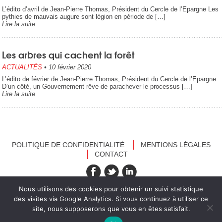
L’édito d’avril de Jean-Pierre Thomas, Président du Cercle de l’Epargne Les
pythies de mauvais augure sont légion en période de […]
Lire la suite
Les arbres qui cachent la forêt
ACTUALITÉS
•
10 février 2020
L’édito de février de Jean-Pierre Thomas, Président du Cercle de l’Epargne
D’un côté, un Gouvernement rêve de parachever le processus […]
Lire la suite
POLITIQUE DE CONFIDENTIALITÉ
MENTIONS LÉGALES
CONTACT
recevez nos newsletters
Nous utilisons des cookies pour obtenir un suivi statistique
des visites via Google Analytics. Si vous continuez à utiliser ce
site, nous supposerons que vous en êtes satisfait.