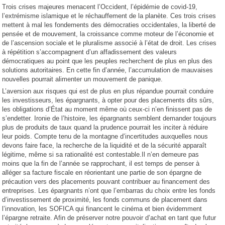
Trois crises majeures menacent l’Occident, l’épidémie de covid-19,
l’extrémisme islamique et le réchauffement de la planète. Ces trois crises
mettent à mal les fondements des démocraties occidentales, la liberté de
pensée et de mouvement, la croissance comme moteur de l’économie et
de l’ascension sociale et le pluralisme associé à l’état de droit. Les crises
à répétition s’accompagnent d’un affadissement des valeurs
démocratiques au point que les peuples recherchent de plus en plus des
solutions autoritaires. En cette fin d’année, l’accumulation de mauvaises
nouvelles pourrait alimenter un mouvement de panique.
L’aversion aux risques qui est de plus en plus répandue pourrait conduire
les investisseurs, les épargnants, à opter pour des placements dits sûrs,
les obligations d’État au moment même où ceux-ci n’en finissent pas de
s’endetter. Ironie de l’histoire, les épargnants semblent demander toujours
plus de produits de taux quand la prudence pourrait les inciter à réduire
leur poids. Compte tenu de la montagne d’incertitudes auxquelles nous
devons faire face, la recherche de la liquidité et de la sécurité apparaît
légitime, même si sa rationalité est contestable.Il n’en demeure pas
moins que la fin de l’année se rapprochant, il est temps de penser à
alléger sa facture fiscale en réorientant une partie de son épargne de
précaution vers des placements pouvant contribuer au financement des
entreprises. Les épargnants n’ont que l’embarras du choix entre les fonds
d’investissement de proximité, les fonds communs de placement dans
l’innovation, les SOFICA qui financent le cinéma et bien évidemment
l’épargne retraite. Afin de préserver notre pouvoir d’achat en tant que futur