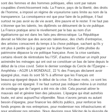
sont des femmes et des hommes politiques, elles sont par nature
coupables d’enrichissement indu. La France, pays de la liberté, des droits
de l’homme, a imposé un régime de voyeurisme sans limite au nom de la
transparence. La conséquence est que pour faire de la politique, il faut
surtout ne pas avoir eu de vie avant, être pauvre et le rester. Il ne faut pas
s’étonner que les talents, les diplômés se détournent de la vie publique.
La France pratique ainsi le nivellement par le bas au nom d’un
égalitarisme qui est dans les faits peu démocratique. La République
devrait se féliciter que des avocats talentueux, des chefs d’entreprise,
des artistes consacrent du temps à la chose publique, sachant qu’ils y
ont plus à perdre qu’à y gagner sur le plan financier. Cette phobie du
patrimoine dépasse la vie politique française. Avec la crise sanitaire,
certains rêvent de réintroduire feu l’ISF, d’autres d’instituer un impôt pour
astreindre les ménages qui ont osé se constituer un bas de laine depuis le
début de la crise covid. Selon le dernier sondage du Cercle de l’Épargne –
Amphthéa – AG2R LA MONDIALE, 22 % des Français déclarent avoir
épargné plus, mais ils sont 56 % à affirmer que les Français ont
beaucoup épargné depuis le début de la crise. En deux mots, ce sont les
voisins qui ont épargné. Il ne faut surtout pas indiquer même à un institut
de sondage que de l’argent a été mis de côté. Cela pourrait attirer le
mauvais œil et générer bien des jalousies. L’épargne qui était autrefois
louée, est ainsi aujourd’hui vilipendée. Nous n’avons jamais eu autant
besoin d’épargne, pour financer les déficits publics, pour renforcer les
fonds propres de nos entreprises, pour moderniser nos infrastructures et
pour améliorer nos retraites. Nous devrions nous féliciter de la réussite de