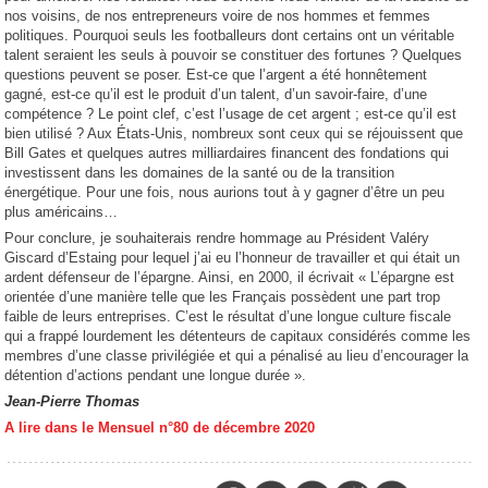
nos voisins, de nos entrepreneurs voire de nos hommes et femmes
politiques. Pourquoi seuls les footballeurs dont certains ont un véritable
talent seraient les seuls à pouvoir se constituer des fortunes ? Quelques
questions peuvent se poser. Est-ce que l’argent a été honnêtement
gagné, est-ce qu’il est le produit d’un talent, d’un savoir-faire, d’une
compétence ? Le point clef, c’est l’usage de cet argent ; est-ce qu’il est
bien utilisé ? Aux États-Unis, nombreux sont ceux qui se réjouissent que
Bill Gates et quelques autres milliardaires financent des fondations qui
investissent dans les domaines de la santé ou de la transition
énergétique. Pour une fois, nous aurions tout à y gagner d’être un peu
plus américains…
Pour conclure, je souhaiterais rendre hommage au Président Valéry
Giscard d’Estaing pour lequel j’ai eu l’honneur de travailler et qui était un
ardent défenseur de l’épargne. Ainsi, en 2000, il écrivait « L’épargne est
orientée d’une manière telle que les Français possèdent une part trop
faible de leurs entreprises. C’est le résultat d’une longue culture fiscale
qui a frappé lourdement les détenteurs de capitaux considérés comme les
membres d’une classe privilégiée et qui a pénalisé au lieu d’encourager la
détention d’actions pendant une longue durée ».
Jean-Pierre Thomas
A lire dans le Mensuel n°80 de décembre 2020