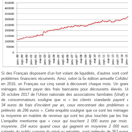
Si des Français disposent d’un fort volant de liquidités, d’autres sont confr
problèmes financiers récurrents. Ainsi, selon la 5
édition annuelle Cofidis/C
e
en 2016, un Français sur cinq serait à découvert chaque mois. Un grand
ménages doivent payer des frais bancaires pour découverts élevés. Un
26 octobre 2017 de l’Union nationale des associations familiales (Unaf) et 
de consommateurs souligne que si
« les clients standards payent e
34 euros de frais d’incident par an, ceux rencontrant des problèmes d’a
prélevés de 296 euros ».
Cette enquête souligne que ce sont les ménages 
la moyenne en matière de revenus qui sont les plus touchés par les frais 
L’enquête mentionne que
« ceux qui touchent 1 000 euros par mois ve
moyenne, 154 euros quand ceux qui gagnent en moyenne 2 000 euros 
salariés du public comme du privé ou retraités, sont prélevés de 352 euros »