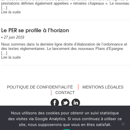
prestations définies également appelées « retraites chapeaux ». Le nouveau
[…]
Lire la suite
Le PER se profile à l’horizon
•
27 juin 2019
Nous sommes dans la dernière ligne droite d’élaboration de l’ordonnance et
des textes réglementaires. Le lancement des nouveaux Plans d’Epargne
[…]
Lire la suite
POLITIQUE DE CONFIDENTIALITÉ
MENTIONS LÉGALES
CONTACT
recevez nos newsletters
Nous utilisons des cookies pour obtenir un suivi statistique
des visites via Google Analytics. Si vous continuez à utiliser ce
site, nous supposerons que vous en êtes satisfait.