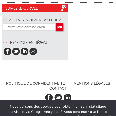
SUIVEZ LE CERCLE
RECEVEZ NOTRE NEWSLETTER
LE CERCLE EN RÉSEAU
POLITIQUE DE CONFIDENTIALITÉ
MENTIONS LÉGALES
CONTACT
recevez nos newsletters
Nous utilisons des cookies pour obtenir un suivi statistique
des visites via Google Analytics. Si vous continuez à utiliser ce