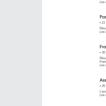
Lire 
Pas
•
21 
Résu
Lire 
Fra
•
30 
Résu
Fran
Lire 
As
•
26 
L’as
Lire 