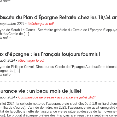
la suite
biscite du Plan d’Épargne Retraite chez les 18/34 a
septembre 2024
•
télécharger le pdf
yse de Sarah Le Gouez, Secrétaire générale du Cercle de l’Épargne S’appuyan
itéa/Cercle de […]
la suite
x d’épargne : les Français toujours fourmis !
août 2024
•
télécharger le pdf
yse de Philippe Crevel, Directeur du Cercle de l’Epargne Au deuxième trimestre
argne. Le […]
la suite
urance vie : un beau mois de juillet
août 2024
•
Communiqué de presse - assurance vie juillet 2024
uillet 2024, la collecte nette de l’assurance vie s’est élevée à 1,8 milliard d’e
 milliards d’euros). L’année dernière, en 2023, l’assurance vie avait enregistré
ltat de la collecte nette de l’assurance vie se situe au-dessus de la moyenne 
ros). Le produit d’épargne préféré des Français a enregistré sa septième colle