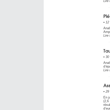
Lire 
Plé
•
12 
Anal
Amph
Lire 
Tau
•
30 
Anal
d’ép
Lire 
Ass
•
29 
En j
(2,6
résu
d’eu