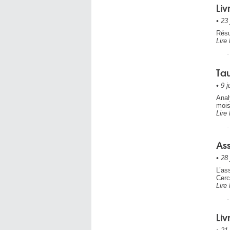
Liv
•
23 
Résu
Lire 
Tau
•
9 j
Anal
mois
Lire 
As
•
28 
L’as
Cerc
Lire 
Liv