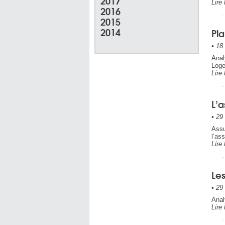
2017
Lire 
2016
2015
2014
Pla
•
18 
Anal
Loge
Lire 
L’
•
29 
Assu
l’as
Lire 
Le
•
29 
Anal
Lire 