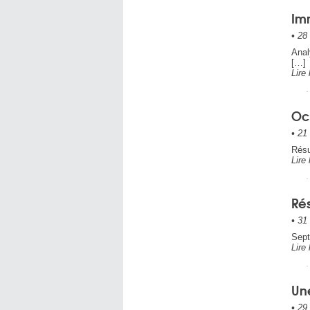
Im
•
28 
Anal
[…]
Lire 
Oct
•
21 
Résu
Lire 
Rés
•
31 
Sept
Lire 
Une
•
29 