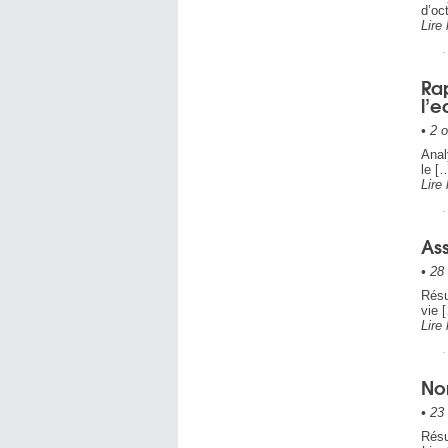
d’oc
Lire 
Rap
l’e
•
2 o
Anal
le [
Lire 
Ass
•
28 
Résu
vie 
Lire 
Nor
•
23 
Résu