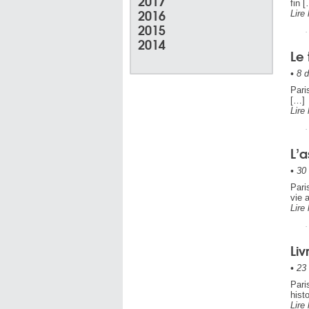
2017
fin 
2016
Lire 
2015
2014
Le 
•
8 d
Pari
[…]
Lire 
L’
•
30 
Pari
vie 
Lire 
Liv
•
23 
Pari
hist
Lire 