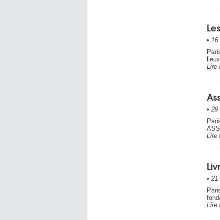
Le
•
16 
Pari
lieu
Lire 
As
•
29 
Pari
ASS
Lire 
Li
•
21 
Pari
fond
Lire 