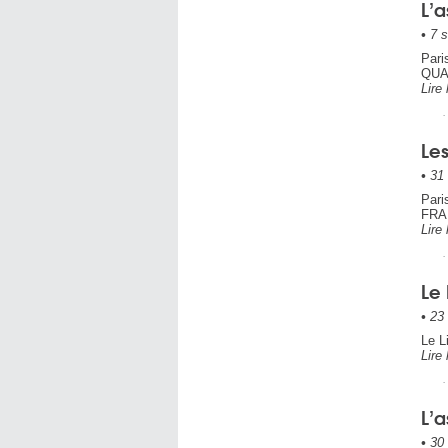
L’a
•
7 s
Par
QUAL
Lire 
Le
•
31 
Par
FRA
Lire 
Le 
•
23 
Le L
Lire 
L’a
•
30 