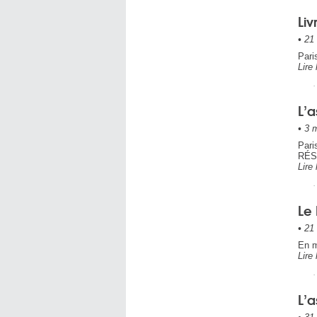
Li
•
21 
Pari
Lire 
L’a
•
3 m
Pari
RÉS
Lire 
Le 
•
21 
En m
Lire 
L’a