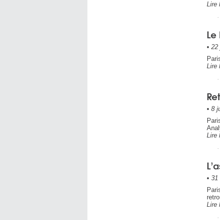
Lire 
Le 
•
22 
Pari
Lire 
Ret
•
8 j
Pari
Anal
Lire 
L’a
•
31 
Pari
retr
Lire 