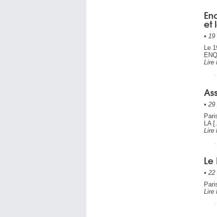
Enq
et
•
19 
Le 
ENQ
Lire 
Ass
•
29 
Pari
LA [
Lire 
Le 
•
22 
Pari
Lire 