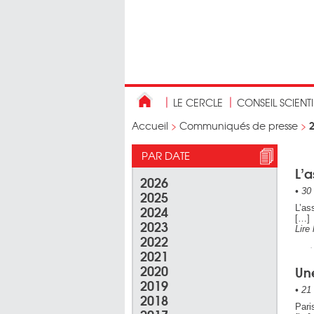
LE CERCLE
CONSEIL SCIENT
Accueil
>
Communiqués de presse
>
PAR DATE
L’a
2026
•
30 
2025
2024
L’as
[…]
2023
Lire 
2022
2021
2020
Une
2019
•
21 
2018
Pari