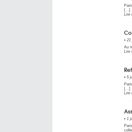
Pari
[…]
Lire 
Col
•
21 
Au m
Lire 
Ret
•
5 j
Pari
[…]
Lire 
Ass
•
1 j
Pari
coll