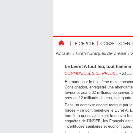
LE CERCLE
CONSEIL SCIENT
Accueil
>
Communiqués de presse
>
Le Livret A tout feu, tout flamme
COMMUNIQUÉS DE PRESSE
•
21 avr
En mars pour le troisième mois consécuti
Consignation, enregistré une abondante c
février et aux 6,32 milliards de janvier. 
près de 12 milliards d’euros, soit quatr
Dans un contexte encore marqué par les
forcée » ce dont bénéficie le Livret A. 
fermés à quoi s’ajoutaient le couvre-fe
enquêtes de l’INSEE, les Français esti
incertitudes sanitaires et économiques.