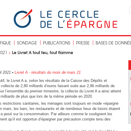
IFIQUE
SONDAGE
PUBLICATIONS
PRESSE
BASES DE DONNÉ
Le Livret A tout feu, tout flamme
2021
>
il 2021
•
Livret A - résultats du mois de mars 21
f, le Livret A a, selon les résultats de la Caisse des Dépôts et
ollecte de 2,80 milliards d’euros faisant suite aux 2,86 milliards de
Sur l’ensemble du premier trimestre, la collecte du Livret A a ainsi atteint
e milliards de plus que lors de la même période en 2020.
 restrictions sanitaires, les ménages sont toujours en mode «épargne
En mars, les bars, les restaurants et de nombreux lieux de loisirs étaient
u a pesé sur la consommation. Par ailleurs comme le soulignent les
ment qu’il est opportun d’épargner par précaution compte tenu des