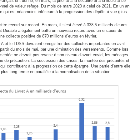
çais ont donné, en mars, la priorité à la sécurité et à la liquidité Le
tionnel de valeur refuge. Du mois de mars 2020 à celui de 2021, En un an,
, ce qui est néanmoins inférieure à la progression des dépôts à vue (plus
attre record sur record. En mars, il s’est élevé à 338,5 milliards d’euros.
nt Durable a également battu un nouveau record avec un encours de
ne collecte positive de 870 millions d’euros en février.
 A et le LDSS devraient enregistrer des collectes importantes en avril.
à partir du mois de mai, par une diminution des versements. Comme lors
ementée ne devrait pas revenir à son niveau d’avant covid, les ménages
e de précaution. La succession des crises, la montée des précarités et
 qui contribuent à la progression de cette épargne. Une partie d’entre elle
lus long terme en parallèle à la normalisation de la situation