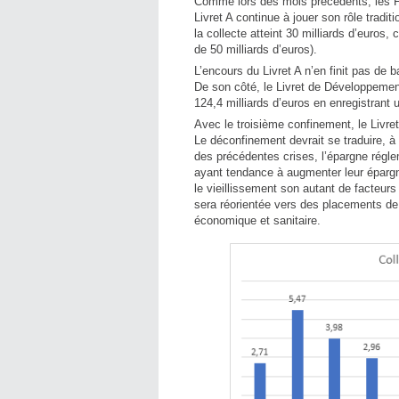
Comme lors des mois précédents, les Fran
Livret A continue à jouer son rôle tradi
la collecte atteint 30 milliards d’euros
de 50 milliards d’euros).
L’encours du Livret A n’en finit pas de b
De son côté, le Livret de Développeme
124,4 milliards d’euros en enregistrant u
Avec le troisième confinement, le Livret
Le déconfinement devrait se traduire, 
des précédentes crises, l’épargne régl
ayant tendance à augmenter leur épargn
le vieillissement son autant de facteurs
sera réorientée vers des placements de p
économique et sanitaire.