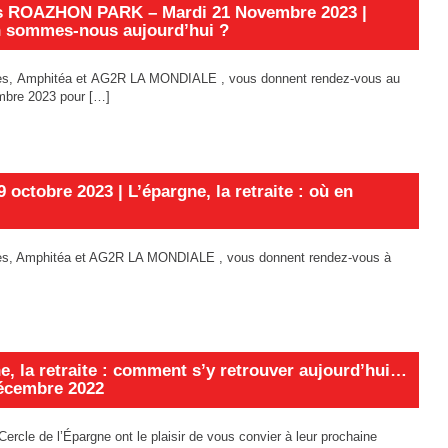
is ROAZHON PARK – Mardi 21 Novembre 2023 |
 en sommes-nous aujourd’hui ?
aires, Amphitéa et AG2R LA MONDIALE , vous donnent rendez-vous au
bre 2023 pour […]
 octobre 2023 | L’épargne, la retraite : où en
ires, Amphitéa et AG2R LA MONDIALE , vous donnent rendez-vous à
e, la retraite : comment s’y retrouver aujourd’hui…
décembre 2022
le de l’Épargne ont le plaisir de vous convier à leur prochaine