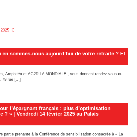
025 ICI
ù en sommes-nous aujourd’hui de votre retraite ? Et
aires, Amphitéa et AG2R LA MONDIALE , vous donnent rendez-vous au
, 79 rue […]
our l’épargnant français : plus d’optimisation
e ? » | Vendredi 14 février 2025 au Palais
re partie prenante à la Conférence de sensibilisation consacrée à « La