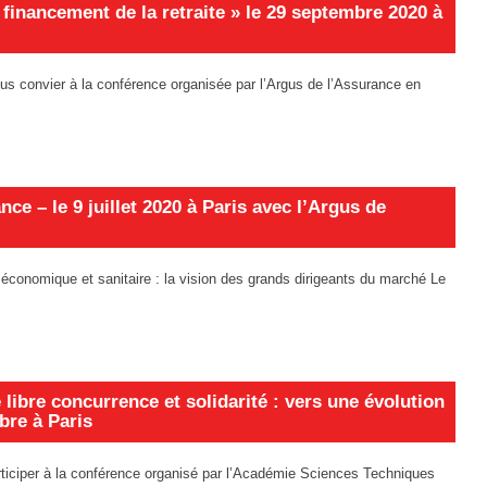
 financement de la retraite » le 29 septembre 2020 à
vous convier à la conférence organisée par l’Argus de l’Assurance en
e – le 9 juillet 2020 à Paris avec l’Argus de
e économique et sanitaire : la vision des grands dirigeants du marché Le
 libre concurrence et solidarité : vers une évolution
obre à Paris
rticiper à la conférence organisé par l’Académie Sciences Techniques