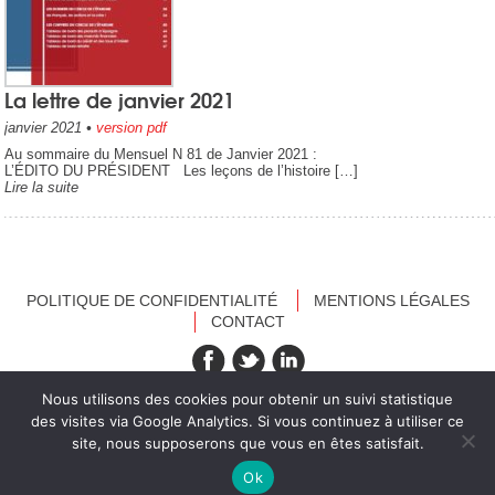
La lettre de janvier 2021
janvier 2021
•
version pdf
Au sommaire du Mensuel N 81 de Janvier 2021 :
L’ÉDITO DU PRÉSIDENT Les leçons de l’histoire […]
Lire la suite
POLITIQUE DE CONFIDENTIALITÉ
MENTIONS LÉGALES
CONTACT
recevez nos newsletters
Nous utilisons des cookies pour obtenir un suivi statistique
des visites via Google Analytics. Si vous continuez à utiliser ce
site, nous supposerons que vous en êtes satisfait.
Ok