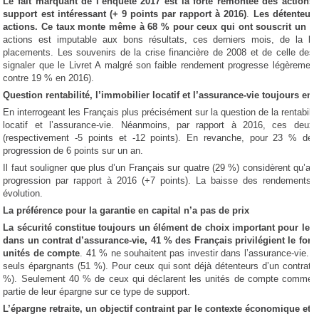
Le fait marquant de l’enquête 2017 est la forte remontée des action
support est intéressant (+ 9 points par rapport à 2016)
.
Les détenteurs
actions. Ce taux monte même à 68 % pour ceux qui ont souscrit un P
actions est imputable aux bons résultats, ces derniers mois, de la b
placements. Les souvenirs de la crise financière de 2008 et de celle des 
signaler que le Livret A malgré son faible rendement progresse légèremen
contre 19 % en 2016).
Question rentabilité, l’immobilier locatif et l’assurance-vie toujours en
En interrogeant les Français plus précisément sur la question de la rentabilité
locatif et l’assurance-vie. Néanmoins, par rapport à 2016, ces deu
(respectivement -5 points et -12 points). En revanche, pour 23 % des
progression de 6 points sur un an.
Il faut souligner que plus d’un Français sur quatre (29 %) considèrent qu’au
progression par rapport à 2016 (+7 points). La baisse des rendements 
évolution.
La préférence pour la garantie en capital n’a pas de prix
La sécurité constitue toujours un élément de choix important pour les
dans un contrat d’assurance-vie, 41 % des Français privilégient le fo
unités de compte
. 41 % ne souhaitent pas investir dans l’assurance-vie. L
seuls épargnants (51 %). Pour ceux qui sont déjà détenteurs d’un contrat d
%). Seulement 40 % de ceux qui déclarent les unités de compte comme p
partie de leur épargne sur ce type de support.
L’épargne retraite, un objectif contraint par le contexte économique et s