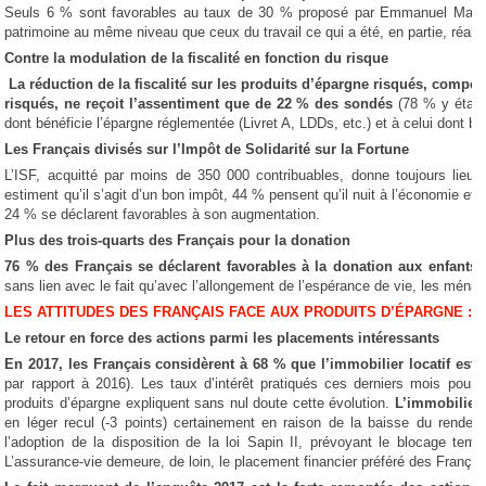
Seuls 6 % sont favorables au taux de 30 % proposé par Emmanuel Macro
patrimoine au même niveau que ceux du travail ce qui a été, en partie, réali
Contre la modulation de la fiscalité en fonction du risque
La réduction de la fiscalité sur les produits d’épargne risqués, comp
risqués, ne reçoit l’assentiment que de 22 % des sondés
(78 % y étant 
dont bénéficie l’épargne réglementée (Livret A, LDDs, etc.) et à celui dont bé
Les Français divisés sur l’Impôt de Solidarité sur la Fortune
L’ISF, acquitté par moins de 350 000 contribuables, donne toujours lie
estiment qu’il s’agit d’un bon impôt, 44 % pensent qu’il nuit à l’économie et qu
24 % se déclarent favorables à son augmentation.
Plus des trois-quarts des Français pour la donation
76 % des Français se déclarent favorables à la donation aux enfants e
sans lien avec le fait qu’avec l’allongement de l’espérance de vie, les ménag
LES ATTITUDES DES FRANÇAIS FACE AUX PRODUITS D’ÉPARGNE :
Le retour en force des actions parmi les placements intéressants
En 2017, les Français considèrent à 68 % que l’immobilier locatif est 
par rapport à 2016). Les taux d’intérêt pratiqués ces derniers mois pour 
produits d’épargne expliquent sans nul doute cette évolution.
L’immobilier 
en léger recul (-3 points) certainement en raison de la baisse du rende
l’adoption de la disposition de la loi Sapin II, prévoyant le blocage tem
L’assurance-vie demeure, de loin, le placement financier préféré des Françai