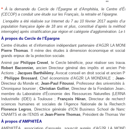
**
*
À la demande du Cercle de l’Épargne et d’Amphitéa, le Centre d’Étu
(CECOP) a conduit une étude sur les Français, la retraite et l’épargne.
L’enquête a été réalisée sur Internet du 7 au 10 février 2017 auprès d’un 
population française âgée de 18 ans et plus, constitué d’après la méthode
interrogée) après stratification par région et catégorie d’agglomération. Le ter
À propos du Cercle de l’Épargne
Centre d’études et d’information indépendant partenaire d’AG2R LA MONDIA
Pierre Thomas
. Il mène des études à dimension économique et sociale 
grands enjeux de la protection sociale.
Animé par
Philippe Crevel
, le Cercle bénéficie, pour réaliser ses travau
Robert Baconnier,
ancien Directeur général des impôts et ancien Présid
Actions ;
Jacques Barthélémy
, Avocat conseil en droit social et ancien Pro
;
Philippe Brossard
, Chef économiste d’AG2R LA MONDIALE ;
Jean-M
Directeur du Monde et;
Jean-Paul Fitoussi
, Professeur des universités à l
Chroniqueur boursier ;
Christian Gollier
, Directeur de la Fondation Jean-
membre du Laboratoire d’Économie des Ressources Naturelles (LERNA) et
Industrielle (IDEI) à Toulouse ;
François Héran
, Directeur de recherch
sciences humaines et sociales de l’Agence Nationale de la Recherch
Florence Legros
, Directrice générale d’ICN Business School de Nancy
CNAMTS et de l’EN3S et
Jean-Pierre Thomas
, Président de Thomas Vend
À propos d’AMPHITÉA
AMPHITÉA, association d’assurés, souscrit auprès d’AG2R LA MONDIA