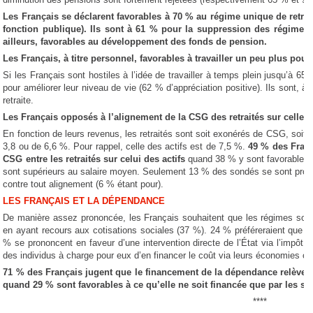
Les Français se déclarent favorables à 70 % au régime unique de retrai
fonction publique). Ils sont à 61 % pour la suppression des régimes 
ailleurs, favorables au développement des fonds de pension.
Les Français, à titre personnel, favorables à travailler un peu plus pour 
Si les Français sont hostiles à l’idée de travailler à temps plein jusqu’à 65
pour améliorer leur niveau de vie (62 % d’appréciation positive). Ils sont, à
retraite.
Les Français opposés à l’alignement de la CSG des retraités sur celle d
En fonction de leurs revenus, les retraités sont soit exonérés de CSG, soit 
3,8 ou de 6,6 %. Pour rappel, celle des actifs est de 7,5 %.
49 % des Franç
CSG entre les retraités sur celui des actifs
quand 38 % y sont favorables m
sont supérieurs au salaire moyen. Seulement 13 % des sondés se sont prono
contre tout alignement (6 % étant pour).
LES FRANÇAIS ET LA DÉPENDANCE
De manière assez prononcée, les Français souhaitent que les régimes soc
en ayant recours aux cotisations sociales (37 %). 24 % préféreraient que s
% se prononcent en faveur d’une intervention directe de l’État via l’impôt
des individus à charge pour eux d’en financer le coût via leurs économies o
71 % des Français jugent que le financement de la dépendance relève de 
quand 29 % sont favorables à ce qu’elle ne soit financée que par les seul
****