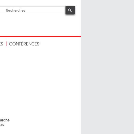
ES
CONFÉRENCES
pargne
tes