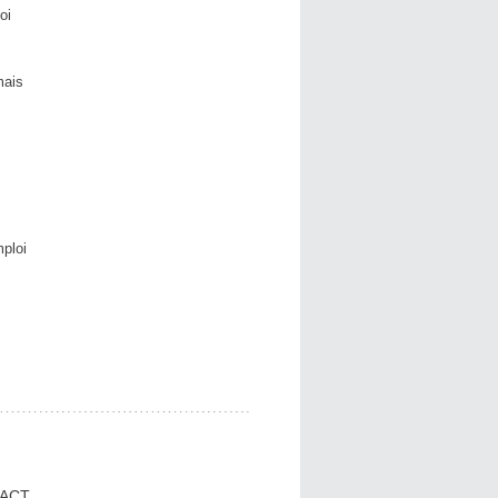
oi
mais
ploi
ACT