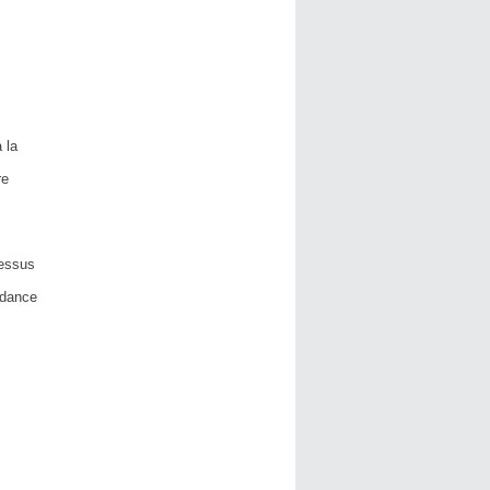
 la
re
dessus
ndance