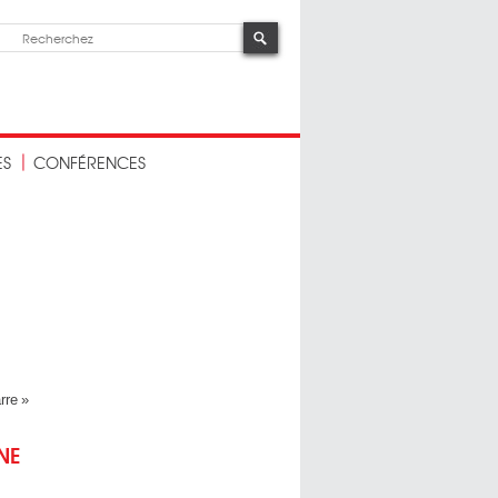
ES
CONFÉRENCES
rre »
NE