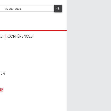
ES
CONFÉRENCES
rcle
NE