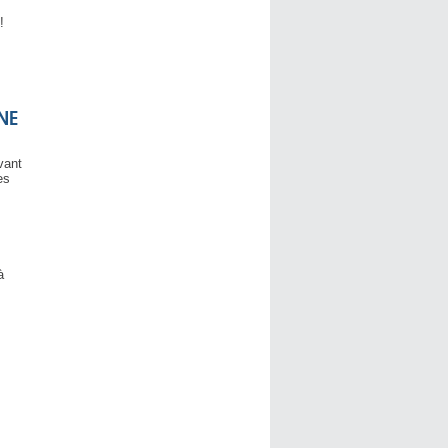
!
NE
vant
es
à