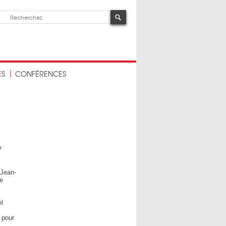
ES
CONFÉRENCES
7
 Jean-
ne
el
 pour