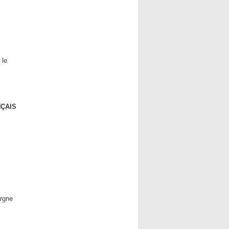
 le
NÇAIS
s
argne