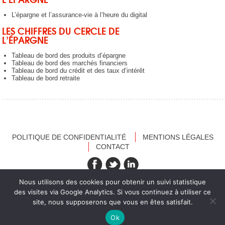
L’épargne et l’assurance-vie à l’heure du digital
LES CHIFFRES DU CERCLE DE
L’ÉPARGNE
Tableau de bord des produits d’épargne
Tableau de bord des marchés financiers
Tableau de bord du crédit et des taux d’intérêt
Tableau de bord retraite
POLITIQUE DE CONFIDENTIALITÉ
MENTIONS LÉGALES
CONTACT
recevez nos newsletters
Nous utilisons des cookies pour obtenir un suivi statistique
des visites via Google Analytics. Si vous continuez à utiliser ce
site, nous supposerons que vous en êtes satisfait.
Ok