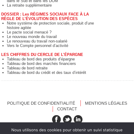
dans le Sud et dans les DOM
La retraite supplémentaire
DOSSIER : Les RÉGIMES SOCIAUX FACE À LA
RÈGLE DE L’ÉVOLUTION DES ESPÈCES
Notre système de protection sociale, produit d’une
histoire agitée
Le pacte social menacé ?
Le nouveau monde du travail
Le renouveau du travail non-salarié
Vers le Compte personnel d’activité
LES CHIFFRES DU CERCLE DE L’ÉPARGNE
Tableau de bord des produits d’épargne
Tableau de bord des marchés financiers
Tableau de bord retraite
Tableau de bord du crédit et des taux d’intérêt
POLITIQUE DE CONFIDENTIALITÉ
MENTIONS LÉGALES
CONTACT
recevez nos newsletters
Nous utilisons des cookies pour obtenir un suivi statistique