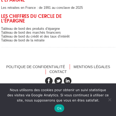
Les retraites en France : de 1991 au conclave de 2025
LES CHIFFRES DU CERCLE DE
L’ÉPARGNE
Tableau de bord des produits d’épargne
Tableau de bord des marchés financiers
Tableau de bord du crédit et des taux d’intérêt
Tableau de bord de la retraite
POLITIQUE DE CONFIDENTIALITÉ
MENTIONS LÉGALES
CONTACT
recevez nos newsletters
Nous utilisons des cookies pour obtenir un suivi statistique
des visites via Google Analytics. Si vous continuez à utiliser ce
site, nous supposerons que vous en êtes satisfait.
Ok