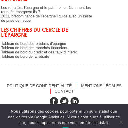
Les retraités, l’épargne et le patrimoine : Comment les
retraités épargnent-ils ?
2021, prédominance de l’épargne liquide avec un zeste
de prise de risque
LES CHIFFRES DU CERCLE DE
L’ÉPARGNE
Tableau de bord des produits d’épargne
Tableau de bord des marchés financiers
Tableau de bord du crédit et des taux d’intérêt
Tableau de bord de la retraite
POLITIQUE DE CONFIDENTIALITÉ
MENTIONS LÉGALES
CONTACT
recevez nos newsletters
Nous utilisons des cookies pour obtenir un suivi statistique
des visites via Google Analytics. Si vous continuez à utiliser ce
site, nous supposerons que vous en êtes satisfait.