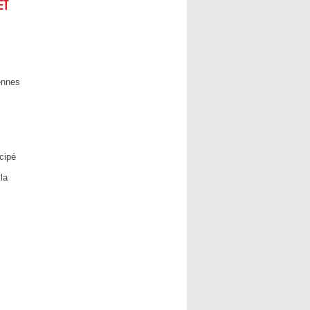
ET
ennes
cipé
la