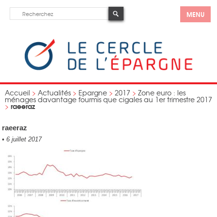
MENU
Accueil
>
Actualités
>
Epargne
>
2017
>
Zone euro : les
ménages davantage fourmis que cigales au 1er trimestre 2017
raeeraz
>
raeeraz
•
6 juillet 2017