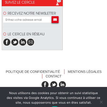
SUIVEZ LE CERCLE
RECEVEZ NOTRE NEWSLETTER
LE CERCLE EN RÉSEAU
POLITIQUE DE CONFIDENTIALITÉ
MENTIONS LÉGALES
CONTACT
recevez nos newsletters
Nous utilisons des cookies pour obtenir un suivi statistique
des visites via Google Analytics. Si vous continuez à utiliser ce
site, nous supposerons que vous en êtes satisfait.