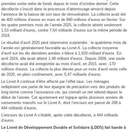
première sortie nette de fonds depuis le mois d’octobre dernier. Cette
décollecte s’inscrit dans le processus d’atterrissage amorcé depuis
l’annonce de la baisse de son taux de rémunération. La collecte avait été
de 400 millions d’euros en mars et de 940 millions d’euros en février. Sur
les quatre premiers mois de l’année 2025, la collecte atteint seulement
1,53 milliard d’euros, contre 7,64 milliards d’euros sur la même période de
2024.
Le résultat d’avril 2025 peut néanmoins surprendre : le quatrième mois de
l’année est généralement favorable au Livret A. La collecte moyenne
d’avril sur les dix dernières années s’élève à 1,929 milliard d’euros. En
avril 2024, elle avait atteint 1,48 milliard d’euros. Depuis 2009, une seule
décollecte avait été enregistrée au mois d’avril, en 2015, avec -170
millions d’euros. La collecte la plus élevée pour un mois d’avril reste celle
de 2020, en plein confinement, avec 5,47 milliards d’euros.
Le Livret A continue d’être affecté par l’effet taux. Les ménages
redéploient une partie de leur épargne de précaution vers des produits de
long terme comme l’assurance vie, qui connaît un net rebond depuis le
début de l’année. Cet ajustement est logique après plusieurs années de
versements massifs sur le Livret A, dont l’encours est passé de 298 à
444 milliards d’euros.
L’encours du Livret A s’établit, après cette décollecte, à 444 milliards
d’euros.
Le Livret de Développement Durable et Solidaire (LDDS) fait bande à