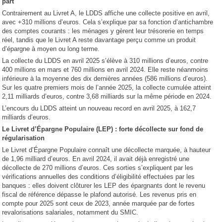
part
Contrairement au Livret A, le LDDS affiche une collecte positive en avril,
avec +310 millions d’euros. Cela s’explique par sa fonction d’antichambre
des comptes courants : les ménages y gèrent leur trésorerie en temps
réel, tandis que le Livret A reste davantage perçu comme un produit
d’épargne à moyen ou long terme.
La collecte du LDDS en avril 2025 s’élève à 310 millions d’euros, contre
400 millions en mars et 760 millions en avril 2024. Elle reste néanmoins
inférieure à la moyenne des dix dernières années (586 millions d’euros).
Sur les quatre premiers mois de l’année 2025, la collecte cumulée atteint
2,11 milliards d’euros, contre 3,68 milliards sur la même période en 2024.
L’encours du LDDS atteint un nouveau record en avril 2025, à 162,7
milliards d’euros.
Le Livret d’Épargne Populaire (LEP) : forte décollecte sur fond de
régularisation
Le Livret d’Épargne Populaire connaît une décollecte marquée, à hauteur
de 1,96 milliard d’euros. En avril 2024, il avait déjà enregistré une
décollecte de 270 millions d’euros. Ces sorties s’expliquent par les
vérifications annuelles des conditions d’éligibilité effectuées par les
banques : elles doivent clôturer les LEP des épargnants dont le revenu
fiscal de référence dépasse le plafond autorisé. Les revenus pris en
compte pour 2025 sont ceux de 2023, année marquée par de fortes
revalorisations salariales, notamment du SMIC.