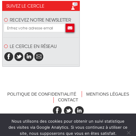
SUIVEZ LE CERCLE
RECEVEZ NOTRE NEWSLETTER
LE CERCLE EN RÉSEAU
POLITIQUE DE CONFIDENTIALITÉ
MENTIONS LÉGALES
CONTACT
recevez nos newsletters
Nous utilisons des cookies pour obtenir un suivi statistique
des visites via Google Analytics. Si vous continuez à utiliser ce
site, nous supposerons que vous en êtes satisfait.