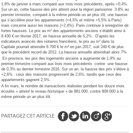
1,8% de janvier à mars comparé aux trois mois précédents, après +0,4%.
Sur un an, cette hausse des prix atteint pour la région parisienne 3,8% au
premier trimestre, comparé à la même période un an plus tôt, une hausse
qui s’accélère pour les appartements (+4,5% et même +5,5% à Paris)
mais concerne aussi les maisons (+2,4%). Paris continue à enregistrer de
fortes hausses. Le prix au m² des appartements anciens s’établit ainsi à
8.430 € en février 2017, en hausse annuelle de 5,2%. D’après les
indicateurs avancés des notaires franciliens, le prix au m² dans la
Capitale pourrait atteindre 8.700 € le m² en juin 2017, soit 240 € de plus
que le précédent record de 2012. La hausse annuelle atteindrait alors 7%.
En province, les prix des logements anciens a augmenté de 1,9% au
premier trimestre comparé aux trois mois précédents contre une hausse
de 0,3% au dernier trimestre 2016. Sur un an, la hausse des prix s’élève à
+2,6% : ceux des maisons progressent de 2,6%, tandis que ceux des
appartements gagnent 2,5%.
A fin mars, le nombre de transactions réalisées pendant les douze mois
écoulés «
atteint le niveau historique
» de 881.000, contre 809.000 à la
même période un an plus tôt.
PARTAGEZ CET ARTICLE