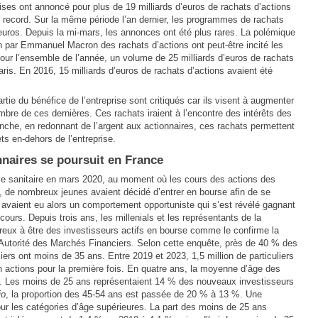
ises ont annoncé pour plus de 19 milliards d’euros de rachats d’actions
n record. Sur la même période l’an dernier, les programmes de rachats
d’euros. Depuis la mi-mars, les annonces ont été plus rares. La polémique
on par Emmanuel Macron des rachats d’actions ont peut-être incité les
Pour l’ensemble de l’année, un volume de 25 milliards d’euros de rachats
ris. En 2016, 15 milliards d’euros de rachats d’actions avaient été
rtie du bénéfice de l’entreprise sont critiqués car ils visent à augmenter
mbre de ces dernières. Ces rachats iraient à l’encontre des intérêts des
anche, en redonnant de l’argent aux actionnaires, ces rachats permettent
ets en-dehors de l’entreprise.
naires se poursuit en France
se sanitaire en mars 2020, au moment où les cours des actions des
, de nombreux jeunes avaient décidé d’entrer en bourse afin de se
ls avaient eu alors un comportement opportuniste qui s’est révélé gagnant
urs. Depuis trois ans, les millenials et les représentants de la
reux à être des investisseurs actifs en bourse comme le confirme la
 l’Autorité des Marchés Financiers. Selon cette enquête, près de 40 % des
rs ont moins de 35 ans. Entre 2019 et 2023, 1,5 million de particuliers
 actions pour la première fois. En quatre ans, la moyenne d’âge des
é. Les moins de 25 ans représentaient 14 % des nouveaux investisseurs
io
, la proportion des 45-54 ans est passée de 20 % à 13 %. Une
ur les catégories d’âge supérieures. La part des moins de 25 ans