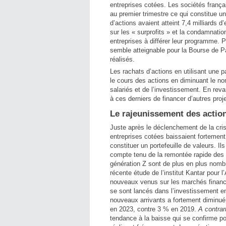
entreprises cotées. Les sociétés frança
au premier trimestre ce qui constitue u
d’actions avaient atteint 7,4 milliards 
sur les « surprofits » et la condamnati
entreprises à différer leur programme. 
semble atteignable pour la Bourse de Pa
réalisés.
Les rachats d’actions en utilisant une pa
le cours des actions en diminuant le no
salariés et de l’investissement. En rev
à ces derniers de financer d’autres proj
Le rajeunissement des action
Juste après le déclenchement de la cri
entreprises cotées baissaient fortement
constituer un portefeuille de valeurs. I
compte tenu de la remontée rapide des co
génération Z sont de plus en plus nomb
récente étude de l’institut Kantar pour
nouveaux venus sur les marchés financie
se sont lancés dans l’investissement en
nouveaux arrivants a fortement diminu
en 2023, contre 3 % en 2019.
A contrar
tendance à la baisse qui se confirme po