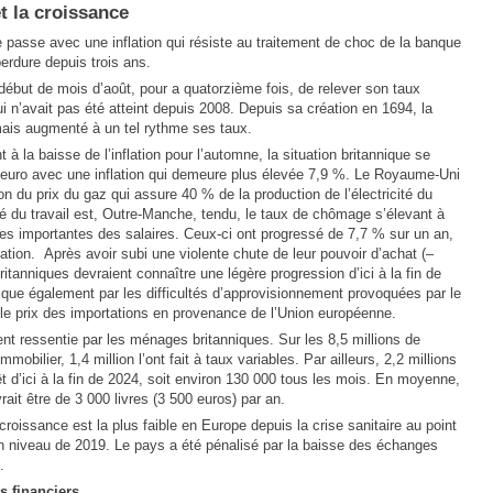
t la croissance
asse avec une inflation qui résiste au traitement de choc de la banque
erdure depuis trois ans.
ébut de mois d’août, pour a quatorzième fois, de relever son taux
i n’avait pas été atteint depuis 2008. Depuis sa création en 1694, la
mais augmenté à un tel rythme ses taux.
à la baisse de l’inflation pour l’automne, la situation britannique se
 euro avec une inflation qui demeure plus élevée 7,9 %. Le Royaume-Uni
n du prix du gaz qui assure 40 % de la production de l’électricité du
du travail est, Outre-Manche, tendu, le taux de chômage s’élevant à
es importantes des salaires. Ceux-ci ont progressé de 7,7 % sur un an,
ation. Après avoir subi une violente chute de leur pouvoir d’achat (–
ritanniques devraient connaître une légère progression d’ici à la fin de
ique également par les difficultés d’approvisionnement provoquées par le
 le prix des importations en provenance de l’Union européenne.
nt ressentie par les ménages britanniques. Sur les 8,5 millions de
bilier, 1,4 million l’ont fait à taux variables. Par ailleurs, 2,2 millions
êt d’ici à la fin de 2024, soit environ 130 000 tous les mois. En moyenne,
it être de 3 000 livres (3 500 euros) par an.
oissance est la plus faible en Europe depuis la crise sanitaire au point
on niveau de 2019. Le pays a été pénalisé par la baisse des échanges
.
s financiers