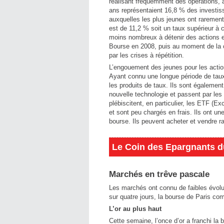
réalisant fréquemment des opérations, 
ans représentaient 16,8 % des investis
auxquelles les plus jeunes ont rarement
est de 11,2 % soit un taux supérieur à 
moins nombreux à détenir des actions en
Bourse en 2008, puis au moment de la 
par les crises à répétition.
L’engouement des jeunes pour les actio
Ayant connu une longue période de taux d
les produits de taux. Ils sont également
nouvelle technologie et passent par les
plébiscitent, en particulier, les ETF (E
et sont peu chargés en frais. Ils ont un
bourse. Ils peuvent acheter et vendre r
Le Coin des Epargnants du
Marchés en trêve pascale
Les marchés ont connu de faibles évol
sur quatre jours, la bourse de Paris co
L’or au plus haut
Cette semaine, l’once d’or a franchi la 