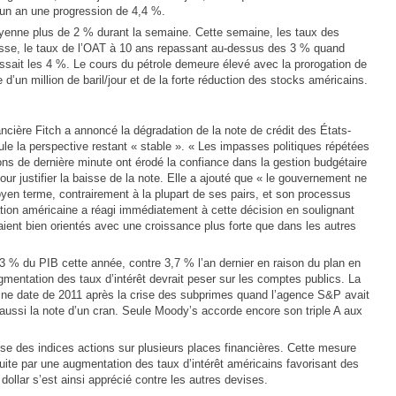
 un an une progression de 4,4 %.
yenne plus de 2 % durant la semaine. Cette semaine, les taux des
hausse, le taux de l’OAT à 10 ans repassant au-dessus des 3 % quand
sait les 4 %. Le cours du pétrole demeure élevé avec la prorogation de
 d’un million de baril/jour et de la forte réduction des stocks américains.
ancière Fitch a annoncé la dégradation de la note de crédit des États-
le la perspective restant « stable ». « Les impasses politiques répétées
tions de dernière minute ont érodé la confiance dans la gestion budgétaire
ur justifier la baisse de la note. Elle a ajouté que « le gouvernement ne
yen terme, contrairement à la plupart de ses pairs, et son processus
tion américaine a réagi immédiatement à cette décision en soulignant
ient bien orientés avec une croissance plus forte que dans les autres
6,3 % du PIB cette année, contre 3,7 % l’an dernier en raison du plan en
ugmentation des taux d’intérêt devrait peser sur les comptes publics. La
aine date de 2011 après la crise des subprimes quand l’agence S&P avait
t aussi la note d’un cran. Seule Moody’s accorde encore son triple A aux
se des indices actions sur plusieurs places financières. Cette mesure
aduite par une augmentation des taux d’intérêt américains favorisant des
 dollar s’est ainsi apprécié contre les autres devises.