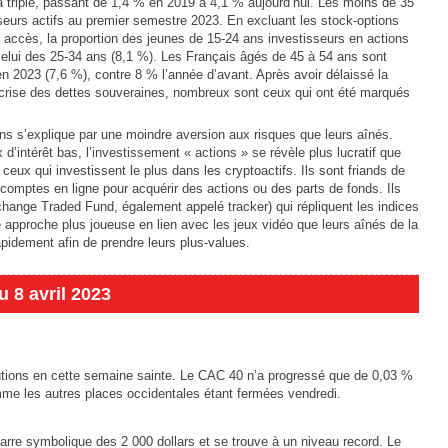
a triplé, passant de 1,4 % en 2019 à 4,1 % aujourd’hui. Les moins de 35
seurs actifs au premier semestre 2023. En excluant les stock-options
 accès, la proportion des jeunes de 15-24 ans investisseurs en actions
celui des 25-34 ans (8,1 %). Les Français âgés de 45 à 54 ans sont
 2023 (7,6 %), contre 8 % l’année d’avant. Après avoir délaissé la
crise des dettes souveraines, nombreux sont ceux qui ont été marqués
ns s’explique par une moindre aversion aux risques que leurs aînés.
’intérêt bas, l’investissement « actions » se révèle plus lucratif que
 ceux qui investissent le plus dans les cryptoactifs. Ils sont friands de
 comptes en ligne pour acquérir des actions ou des parts de fonds. Ils
xchange Traded Fund, également appelé tracker) qui répliquent les indices
e approche plus joueuse en lien avec les jeux vidéo que leurs aînés de la
apidement afin de prendre leurs plus-values.
 8 avril 2023
utions en cette semaine sainte. Le CAC 40 n’a progressé que de 0,03 %
mme les autres places occidentales étant fermées vendredi.
barre symbolique des 2 000 dollars et se trouve à un niveau record. Le