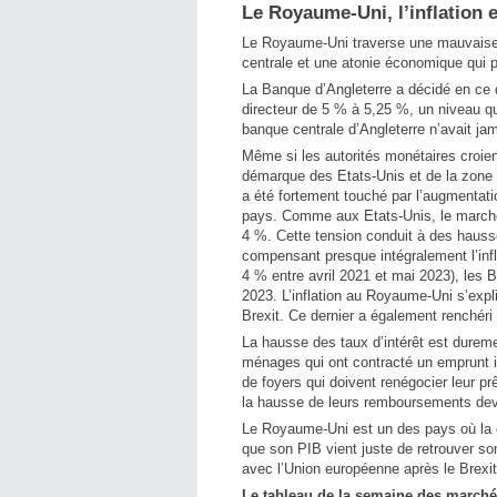
Le Royaume-Uni, l’inflation e
Le Royaume-Uni traverse une mauvaise p
centrale et une atonie économique qui p
La Banque d’Angleterre a décidé en ce d
directeur de 5 % à 5,25 %, un niveau qu
banque centrale d’Angleterre n’avait ja
Même si les autorités monétaires croient 
démarque des Etats-Unis et de la zone
a été fortement touché par l’augmentatio
pays. Comme aux Etats-Unis, le marché 
4 %. Cette tension conduit à des hauss
compensant presque intégralement l’infl
4 % entre avril 2021 et mai 2023), les B
2023. L’inflation au Royaume-Uni s’expl
Brexit. Ce dernier a également renchéri
La hausse des taux d’intérêt est dureme
ménages qui ont contracté un emprunt immo
de foyers qui doivent renégocier leur pr
la hausse de leurs remboursements devra
Le Royaume-Uni est un des pays où la cr
que son PIB vient juste de retrouver s
avec l’Union européenne après le Brexit
Le tableau de la semaine des marché