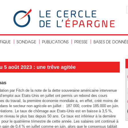
IFIQUE
SONDAGE
PUBLICATIONS
PRESSE
BASES DE DONNÉ
 5 août 2023 : une trêve agitée
bas
dation par Fitch de la note de la dette souveraine américaine intervenue
’emploi aux Etats-Unis en juillet ont permis un rebond des cours
ues du travail, la première économie mondiale a, en effet, créé moins de
ans le secteur non agricole en juillet : 187 000, contre 185.000 en juin.
réations. Le taux de chômage aux Etats-Unis est en baisse à 3,5 %,
on niveau le plus bas depuis 50 ans. Ce taux est inférieur à la dernière
pour le quatrième trimestre de cette année. Les salaires ont continué à
gain de 0,4 % en juillet comme en juin, alors que le consensus tablait