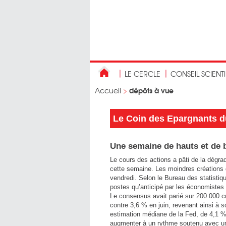
LE CERCLE
CONSEIL SCIENT
dépôts à vue
Accueil
>
Le Coin des Epargnants du
Une semaine de hauts et de 
Le cours des actions a pâti de la dégra
cette semaine. Les moindres créations d
vendredi. Selon le Bureau des statistiq
postes qu’anticipé par les économistes d
Le consensus avait parié sur 200 000 c
contre 3,6 % en juin, revenant ainsi à s
estimation médiane de la Fed, de 4,1 % 
augmenter à un rythme soutenu avec un 