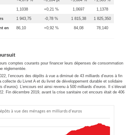
1,1038
+0,21 %
1,0697
1,1378
rs
1 943,75
-0,78 %
1 815,38
1 825,350
nt en
86,10
+0,92 %
84,08
78,140
oursuit
leurs comptes courants pour financer leurs dépenses de consommation
gne réglementée.
2022, l’encours des dépôts à vue a diminué de 43 milliards d’euros à fin
a collecte du Livret A et du livret de développement durable et solidaire
 d’euros). L’encours est ainsi revenu à 500 milliards d’euros. Il s’élevait
22. Fin décembre 2019, avant la crise sanitaire cet encours était de 406