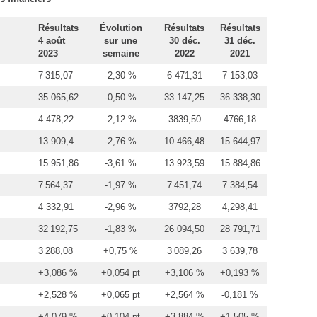
Résultats
Évolution
Résultats
Résultats
4 août
sur une
30 déc.
31 déc.
2023
semaine
2022
2021
7 315,07
-2,30 %
6 471,31
7 153,03
35 065,62
-0,50 %
33 147,25
36 338,30
4 478,22
-2,12 %
3839,50
4766,18
13 909,4
-2,76 %
10 466,48
15 644,97
15 951,86
-3,61 %
13 923,59
15 884,86
7 564,37
-1,97 %
7 451,74
7 384,54
4 332,91
-2,96 %
3792,28
4,298,41
32 192,75
-1,83 %
26 094,50
28 791,71
3 288,08
+0,75 %
3 089,26
3 639,78
+3,086 %
+0,054 pt
+3,106 %
+0,193 %
+2,528 %
+0,065 pt
+2,564 %
-0,181 %
+4,079 %
+0,104 pt
+3,884 %
+1,505 %