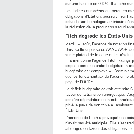
sur une hausse de 0,3 %. Il affiche sur
Les indices européens ont perdu en mo
obligations d’Etat ont poursuivi leur 
celui de son homologue américain dépas
la réduction de la production saoudienne
Fitch dégrade les États-Unis
Mardi 1
août, l’agence de notation fin
er
Unis. Celle-ci passe de AAA à AA +, seu
sur le plafond de la dette et les résolu
», a mentionné l’agence Fitch Ratings po
dispose pas d’un cadre budgétaire à mo
budgétaire est complexe ». L’administra
que les fondamentaux de l’économie éta
pays de l’OCDE.
Le déficit budgétaire devrait atteindre 
faveur de la transition énergétique. L’a
dernière dégradation de la note améric
privé le pays de son triple A, abaissan
États-Unis.
L’annonce de Fitch a provoqué une bais
n’avait pas été anticipée. Elle s’est tr
arbitrages en faveur des obligations. Le