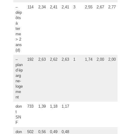
–
114
2,34
2,41
2,41
3
2,55
2,67
2,77
dép
ôts
à
ter
me
> 2
ans
(d)
–
192
2,63
2,62
2,63
1
1,74
2,00
2,00
plan
d’ép
arg
ne-
loge
me
nt
don
733
1,39
1,18
1,17
t
SN
F
don
502
0,56
0,49
0,48