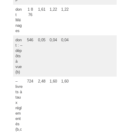
F
don
1 8
1,61
1,22
1,22
t
76
Mé
nag
es
don
546
0,05
0,04
0,04
t : –
dép
ôts
à
vue
(b)
–
724
2,48
1,60
1,60
livre
ts à
tau
x
régl
em
ent
és
(b,c