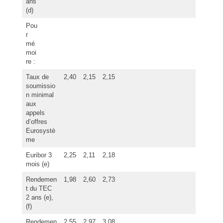
ans
(d)
Pou
r
mé
moi
re :
Taux de
2,40
2,15
2,15
soumissio
n minimal
aux
appels
d’offres
Eurosystè
me
Euribor 3
2,25
2,11
2,18
mois (e)
Rendemen
1,98
2,60
2,73
t du TEC
2 ans (e),
(f)
Rendemen
2,55
2,97
3,08