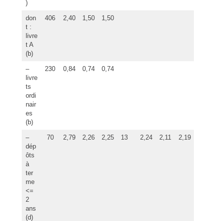
)
don
406
2,40
1,50
1,50
t :
livre
t A
(b)
–
230
0,84
0,74
0,74
livre
ts
ordi
nair
es
(b)
–
70
2,79
2,26
2,25
13
2,24
2,11
2,19
dép
ôts
à
ter
me
<=
2
ans
(d)