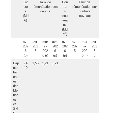
Enc
Taux de
Con
Taux de
our
rémunération des
trat
rémunération sur
s
dépôts
s
contrats
(Md
nou
nouveaux
€)
vea
ux
(Md
s€)
avr-
avr-
mar
avr-
avr-
avr-
mar
avr-
202
202
s-
202
202
202
s-
202
6
5
202
6
6
5
202
6
(p)
6 (r)
(p)
(p)
6 (r)
(p)
Dép
2 6
1,55
1,21
1,21
ôts
10
ban
cair
es
des
Mé
nag
es
et
SN