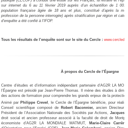
publique (CECOP) a conduit une étude sur les Français, la retraite et l’épar
sur internet du 6 au 11 février 2019 auprès d’un échantillon de 1 003 
population française âgée de 18 ans et plus, constitué d’après la mé
profession de la personne interrogée) après stratification par région et catég
d’enquête a été confié à l’IFOP.
Tous les résultats de l’enquête sont sur le site du Cercle :
www.cerclede
À propos du Cercle de l’Épargne
Centre d’études et d’information indépendant partenaire d’AG2R LA M
l’Épargne est présidé par Jean-Pierre Thomas. Il mène des études à dimen
des actions de formation pour comprendre les grands enjeux de la protection
Animé par
Philippe Crevel
, le Cercle de l’Épargne bénéficie, pour réalis
Conseil scientifique composé de
Robert Baconnier,
ancien Directeur 
Président de l’Association Nationale des Sociétés par Actions,
Jacques B
droit social et ancien professeur associé à la faculté de droit de Montpell
économiste d’AG2R LA MONDIALE MATMUT,
Marie-Claire Carrère