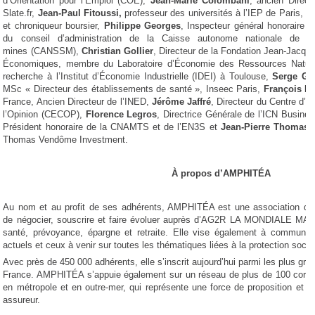
d’Orientation pour l’Emploi (COE),
Jean-Marie Colombani
, ancien Direc
Slate.fr,
Jean-Paul Fitoussi,
professeur des universités à l’IEP de Paris,
Je
et chroniqueur boursier,
Philippe Georges
, Inspecteur général honoraire d
du conseil d’administration de la Caisse autonome nationale de l
mines (CANSSM),
Christian Gollier
, Directeur de la Fondation Jean-Jacqu
Économiques, membre du Laboratoire d’Économie des Ressources Nature
recherche à l’Institut d’Économie Industrielle (IDEI) à Toulouse,
Serge Gu
MSc « Directeur des établissements de santé », Inseec Paris,
François H
France, Ancien Directeur de l’INED,
Jérôme Jaffré
, Directeur du Centre d’
l’Opinion (CECOP),
Florence Legros
, Directrice Générale de l’ICN Busine
Président honoraire de la CNAMTS et de l’EN3S et
Jean-Pierre Thomas
,
Thomas Vendôme Investment.
À propos d’AMPHITÉA
Au nom et au profit de ses adhérents, AMPHITÉA est une association d’as
de négocier, souscrire et faire évoluer auprès d’AG2R LA MONDIALE MAT
santé, prévoyance, épargne et retraite. Elle vise également à communiq
actuels et ceux à venir sur toutes les thématiques liées à la protection social
Avec près de 450 000 adhérents, elle s’inscrit aujourd’hui parmi les plus gr
France. AMPHITÉA s’appuie également sur un réseau de plus de 100 corre
en métropole et en outre-mer, qui représente une force de proposition et d
assureur.