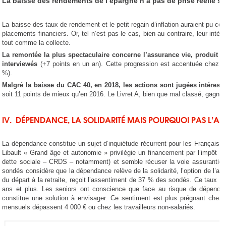
La baisse des rendements de l’épargne n’a pas de prise réelle s
La baisse des taux de rendement et le petit regain d’inflation auraient pu co
placements financiers. Or, tel n’est pas le cas, bien au contraire, leur inté
tout comme la collecte.
La remontée la plus spectaculaire concerne l’assurance vie, produit j
interviewés
(+7 points en un an). Cette progression est accentuée chez le
%).
Malgré la baisse du CAC 40, en 2018, les actions sont jugées intéress
soit 11 points de mieux qu’en 2016. Le Livret A, bien que mal classé, gagne 
IV. DÉPENDANCE, LA SOLIDARITÉ MAIS POURQUOI PAS L’A
La dépendance constitue un sujet d’inquiétude récurrent pour les Français.
Libault « Grand âge et autonomie » privilégie un financement par l’impôt (co
dette sociale – CRDS – notamment) et semble récuser la voie assurantielle
sondés considère que la dépendance relève de la solidarité, l’option de l’a
du départ à la retraite, reçoit l’assentiment de 37 % des sondés. Ce taux 
ans et plus. Les seniors ont conscience que face au risque de dépendan
constitue une solution à envisager. Ce sentiment est plus prégnant chez 
mensuels dépassent 4 000 € ou chez les travailleurs non-salariés.