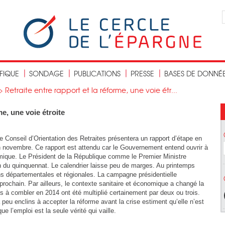
IFIQUE
SONDAGE
PUBLICATIONS
PRESSE
BASES DE DONNÉ
>
Retraite entre rapport et la réforme, une voie étr...
me, une voie étroite
e Conseil d’Orientation des Retraites présentera un rapport d’étape en
en novembre. Ce rapport est attendu car le Gouvernement entend ouvrir à
mique. Le Président de la République comme le Premier Ministre
fin du quinquennat. Le calendrier laisse peu de marges. Au printemps
s départementales et régionales. La campagne présidentielle
ochain. Par ailleurs, le contexte sanitaire et économique a changé la
ts à combler en 2014 ont été multiplié certainement par deux ou trois.
 peu enclins à accepter la réforme avant la crise estiment qu’elle n’est
ue l’emploi est la seule vérité qui vaille.