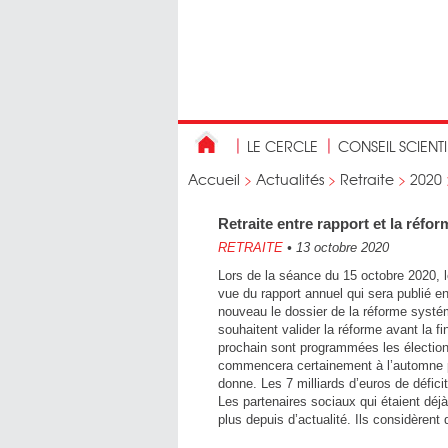
LE CERCLE
CONSEIL SCIENT
Accueil
>
Actualités
>
Retraite
>
2020
Retraite entre rapport et la réfor
RETRAITE
•
13 octobre 2020
Lors de la séance du 15 octobre 2020, l
vue du rapport annuel qui sera publié 
nouveau le dossier de la réforme systé
souhaitent valider la réforme avant la 
prochain sont programmées les élection
commencera certainement à l’automne pr
donne. Les 7 milliards d’euros de défici
Les partenaires sociaux qui étaient déjà
plus depuis d’actualité. Ils considèrent q