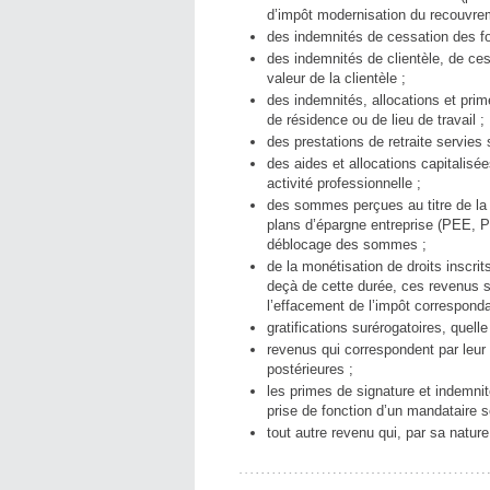
d’impôt modernisation du recouvre
des indemnités de cessation des fo
des indemnités de clientèle, de ces
valeur de la clientèle ;
des indemnités, allocations et pr
de résidence ou de lieu de travail ;
des prestations de retraite servies 
des aides et allocations capitalisé
activité professionnelle ;
des sommes perçues au titre de la p
plans d’épargne entreprise (PEE, 
déblocage des sommes ;
de la monétisation de droits inscr
deçà de cette durée, ces revenus 
l’effacement de l’impôt corresponda
gratifications surérogatoires, quell
revenus qui correspondent par leur
postérieures ;
les primes de signature et indemnit
prise de fonction d’un mandataire so
tout autre revenu qui, par sa nature