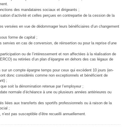
ment.
nctions des mandataires sociaux et dirigeants ;
sation d’activité et celles perçues en contrepartie de la cession de la
imes versées en vue de dédommager leurs bénéficiaires d’un changement
sous forme de capital ;
es servies en cas de conversion, de réinsertion ou pour la reprise d’une
articipation ou de l’intéressement et non affectées à la réalisation de
PERCO) ou retirées d’un plan d’épargne en dehors des cas légaux de
its sur un compte épargne temps pour ceux qui excèdent 10 jours (en-
sont donc considérés comme non exceptionnels et bénéficient de
nt) ;
e que soit la dénomination retenue par l’employeur ;
 date normale d’échéance à une ou plusieurs années antérieures ou
és liées aux transferts des sportifs professionnels ou à raison de la
cial ;
, n’est pas susceptible d’être recueilli annuellement.