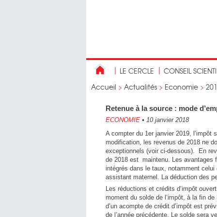
LE CERCLE
CONSEIL SCIENT
Accueil
>
Actualités
>
Economie
>
20
Retenue à la source : mode d’emp
ECONOMIE
•
10 janvier 2018
A compter du 1er janvier 2019, l’impôt s
modification, les revenus de 2018 ne do
exceptionnels (voir ci-dessous). En rev
de 2018 est maintenu. Les avantages f
intégrés dans le taux, notamment celui 
assistant maternel. La déduction des p
Les réductions et crédits d’impôt ouver
moment du solde de l’impôt, à la fin de 
d’un acompte de crédit d’impôt est prévu
de l’année précédente. Le solde sera ve