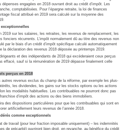
es dépenses engagées en 2018 ouvrant droit au crédit d’impôt. Les
nche, comptabilisées. Pour l’épargne retraite, la loi de finances
vantage fiscal attribué en 2019 sera calculé sur la moyenne des
19.
 exceptionnelles
n 2019 sur les salaires, les retraites, les revenus de remplacement, les
s fonciers récurrents. L’impôt normalement dû au titre des revenus non
é par le biais d’un crédit d’impôt spécifique calculé automatiquement
e de la déclaration des revenus 2018 déposée au printemps 2019.
 dirigeants et des indépendants de 2018 qui excèderaient ceux perçus
s effacé, sauf si la rémunération de 2019 dépasse finalement celle
els perçus en 2018
s autres revenus exclus du champ de la réforme, par exemple les plus-
ntérêts, les dividendes, les gains sur les stocks options ou les actions
lon les modalités habituelles. Les contribuables ne pourront donc pas
 franchise d’impôt des actions ou des biens immobiliers.
voira des dispositions particulières pour que les contribuables qui sont en
orer artificiellement leurs revenus de l’année 2018.
sidérés comme exceptionnels
t de travail (pour leur fraction imposable uniquement) – les indemnités
s de précarité) ouvriront bien droit, en revanche, au bénéfice du crédit