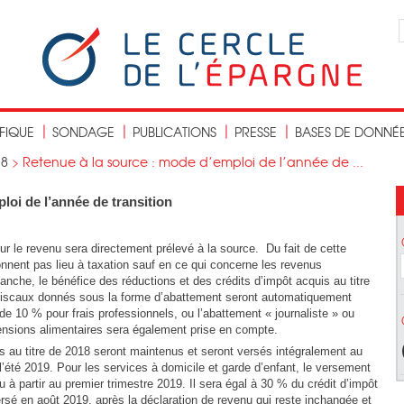
IFIQUE
SONDAGE
PUBLICATIONS
PRESSE
BASES DE DONNÉ
18
>
Retenue à la source : mode d’emploi de l’année de ...
loi de l’année de transition
ur le revenu sera directement prélevé à la source. Du fait de cette
nnent pas lieu à taxation sauf en ce qui concerne les revenus
anche, le bénéfice des réductions et des crédits d’impôt acquis au titre
iscaux donnés sous la forme d’abattement seront automatiquement
de 10 % pour frais professionnels, ou l’abattement « journaliste » ou
ensions alimentaires sera également prise en compte.
ts au titre de 2018 seront maintenus et seront versés intégralement au
l’été 2019. Pour les services à domicile et garde d’enfant, le versement
 à partir au premier trimestre 2019. Il sera égal à 30 % du crédit d’impôt
rsé en août 2019, après la déclaration de revenu qui reste inchangée et