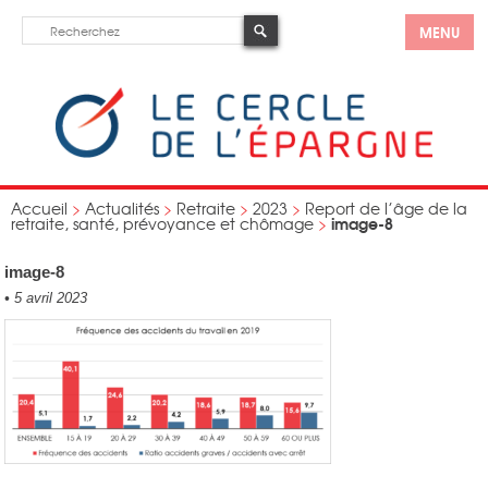
MENU
Accueil
>
Actualités
>
Retraite
>
2023
>
Report de l’âge de la
image-8
retraite, santé, prévoyance et chômage
>
image-8
•
5 avril 2023