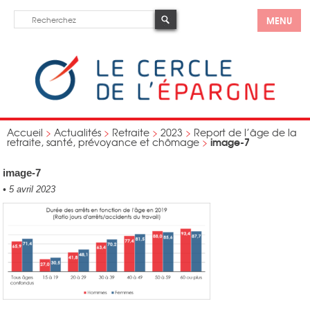
MENU
Accueil
>
Actualités
>
Retraite
>
2023
>
Report de l’âge de la
image-7
retraite, santé, prévoyance et chômage
>
image-7
•
5 avril 2023