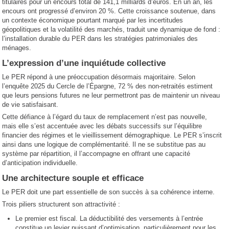
titulaires pour un encours total de 141,1 milliards d’euros. En un an, les
encours ont progressé d’environ 20 %. Cette croissance soutenue, dans
un contexte économique pourtant marqué par les incertitudes
géopolitiques et la volatilité des marchés, traduit une dynamique de fond :
l’installation durable du PER dans les stratégies patrimoniales des
ménages.
L’expression d’une inquiétude collective
Le PER répond à une préoccupation désormais majoritaire. Selon
l’enquête 2025 du Cercle de l’Épargne, 72 % des non-retraités estiment
que leurs pensions futures ne leur permettront pas de maintenir un niveau
de vie satisfaisant.
Cette défiance à l’égard du taux de remplacement n’est pas nouvelle,
mais elle s’est accentuée avec les débats successifs sur l’équilibre
financier des régimes et le vieillissement démographique. Le PER s’inscrit
ainsi dans une logique de complémentarité. Il ne se substitue pas au
système par répartition, il l’accompagne en offrant une capacité
d’anticipation individuelle.
Une architecture souple et efficace
Le PER doit une part essentielle de son succès à sa cohérence interne.
Trois piliers structurent son attractivité :
Le premier est fiscal. La déductibilité des versements à l’entrée
constitue un levier puissant d’optimisation, particulièrement pour les