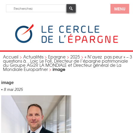
MENU
Accueil
>
Actualités
>
Epargne
>
2025
>
« N’ayez pas peur » – 3
questions à…Loïc Le Foll, Directeur de l’épargne patrimoniale
du Groupe AG2R LA MONDIALE et Directeur général de La
image
Mondiale Europartner
>
image
•
8 mai 2025