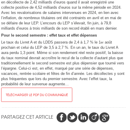
en décollecte de 2,42 milliards d’euros quand il avait enregistré une
collecte positive de 4,52 milliards d’euros sur la même période en 2024.
Avec les revalorisations de salaires intervenues en 2024, en lien avec
l’inflation, de nombreux titulaires ont été contraints en avril et en mai de
se défaire de leur LEP. L’encours du LEP s’élevait, fin juin, à 79,8
milliards d’euros à trois milliards de son record établi en mars dernier.
Pour le second semestre : effet taux et effet dépenses
Le taux du Livret A et du LDDS passera de 2,4 à 1,7 % le 1
août
er
prochain et celui du LEP de 3,5 à 2,7 %. En un an, le taux du Livret A
aura perdu 1,3 point. Même si son rendement réel reste positif, la baisse
du taux nominal devrait accroître le recul de la collecte d’autant plus que
traditionnellement le second semestre est plus dépensier que tourné vers
l’épargne. Celui-ci est, en effet, marqué par une série de dépenses,
vacances, rentrée scolaire et fêtes de fin d’année. Les décollectes y sont
plus fréquentes que lors du premier semestre. Avec l’effet taux, la
probabilité de leur survenue augmente…
TÉLÉCHARGER LE PDF DU COMMUNIQUÉ
PARTAGEZ CET ARTICLE