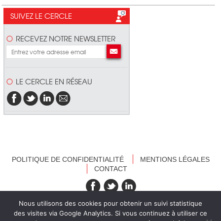
SUIVEZ LE CERCLE
RECEVEZ NOTRE NEWSLETTER
LE CERCLE EN RÉSEAU
POLITIQUE DE CONFIDENTIALITÉ
MENTIONS LÉGALES
CONTACT
recevez nos newsletters
Nous utilisons des cookies pour obtenir un suivi statistique
des visites via Google Analytics. Si vous continuez à utiliser ce