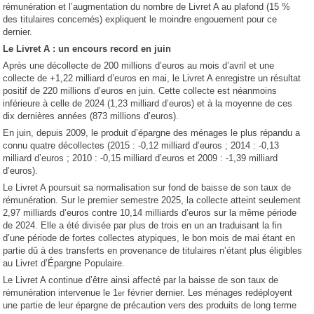
rémunération et l’augmentation du nombre de Livret A au plafond (15 %
des titulaires concernés) expliquent le moindre engouement pour ce
dernier.
Le Livret A : un encours record en juin
Après une décollecte de 200 millions d’euros au mois d’avril et une
collecte de +1,22 milliard d’euros en mai, le Livret A enregistre un résultat
positif de 220 millions d’euros en juin. Cette collecte est néanmoins
inférieure à celle de 2024 (1,23 milliard d’euros) et à la moyenne de ces
dix dernières années (873 millions d’euros).
En juin, depuis 2009, le produit d’épargne des ménages le plus répandu a
connu quatre décollectes (2015 : -0,12 milliard d’euros ; 2014 : -0,13
milliard d’euros ; 2010 : -0,15 milliard d’euros et 2009 : -1,39 milliard
d’euros).
Le Livret A poursuit sa normalisation sur fond de baisse de son taux de
rémunération. Sur le premier semestre 2025, la collecte atteint seulement
2,97 milliards d’euros contre 10,14 milliards d’euros sur la même période
de 2024. Elle a été divisée par plus de trois en un an traduisant la fin
d’une période de fortes collectes atypiques, le bon mois de mai étant en
partie dû à des transferts en provenance de titulaires n’étant plus éligibles
au Livret d’Épargne Populaire.
Le Livret A continue d’être ainsi affecté par la baisse de son taux de
rémunération intervenue le 1
février dernier. Les ménages redéployent
er
une partie de leur épargne de précaution vers des produits de long terme