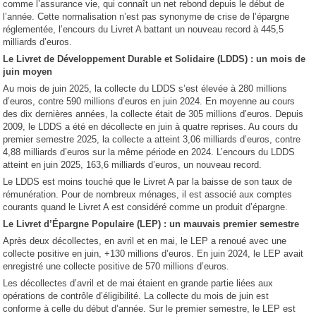
comme l’assurance vie, qui connaît un net rebond depuis le début de
l’année. Cette normalisation n’est pas synonyme de crise de l’épargne
réglementée, l’encours du Livret A battant un nouveau record à 445,5
milliards d’euros.
Le Livret de Développement Durable et Solidaire (LDDS) : un mois de
juin moyen
Au mois de juin 2025, la collecte du LDDS s’est élevée à 280 millions
d’euros, contre 590 millions d’euros en juin 2024. En moyenne au cours
des dix dernières années, la collecte était de 305 millions d’euros. Depuis
2009, le LDDS a été en décollecte en juin à quatre reprises. Au cours du
premier semestre 2025, la collecte a atteint 3,06 milliards d’euros, contre
4,88 milliards d’euros sur la même période en 2024. L’encours du LDDS
atteint en juin 2025, 163,6 milliards d’euros, un nouveau record.
Le LDDS est moins touché que le Livret A par la baisse de son taux de
rémunération. Pour de nombreux ménages, il est associé aux comptes
courants quand le Livret A est considéré comme un produit d’épargne.
Le Livret d’Épargne Populaire (LEP) : un mauvais premier semestre
Après deux décollectes, en avril et en mai, le LEP a renoué avec une
collecte positive en juin, +130 millions d’euros. En juin 2024, le LEP avait
enregistré une collecte positive de 570 millions d’euros.
Les décollectes d’avril et de mai étaient en grande partie liées aux
opérations de contrôle d’éligibilité. La collecte du mois de juin est
conforme à celle du début d’année. Sur le premier semestre, le LEP est