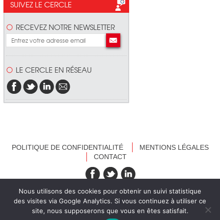
SUIVEZ LE CERCLE
RECEVEZ NOTRE NEWSLETTER
LE CERCLE EN RÉSEAU
POLITIQUE DE CONFIDENTIALITÉ
MENTIONS LÉGALES
CONTACT
recevez nos newsletters
Nous utilisons des cookies pour obtenir un suivi statistique
des visites via Google Analytics. Si vous continuez à utiliser ce
site, nous supposerons que vous en êtes satisfait.