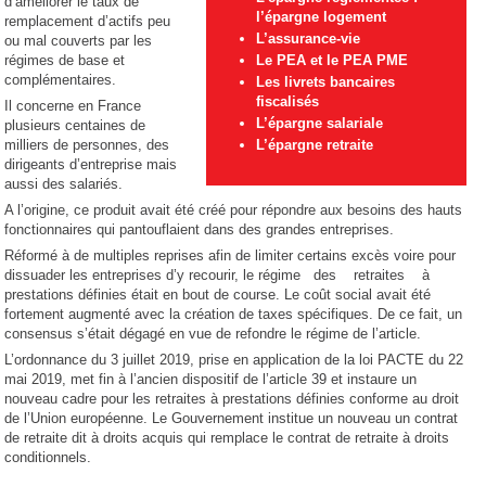
d’améliorer le taux de
l’épargne logement
remplacement d’actifs peu
L’assurance-vie
ou mal couverts par les
régimes de base et
Le PEA et le PEA PME
complémentaires.
Les livrets bancaires
fiscalisés
Il concerne en France
L’épargne salariale
plusieurs centaines de
milliers de personnes, des
L’épargne retraite
dirigeants d’entreprise mais
aussi des salariés.
A l’origine, ce produit avait été créé pour répondre aux besoins des hauts
fonctionnaires qui pantouflaient dans des grandes entreprises.
Réformé à de multiples reprises afin de limiter certains excès voire pour
dissuader les entreprises d’y recourir, le régime des retraites à
prestations définies était en bout de course. Le coût social avait été
fortement augmenté avec la création de taxes spécifiques. De ce fait, un
consensus s’était dégagé en vue de refondre le régime de l’article.
L’ordonnance du 3 juillet 2019, prise en application de la loi PACTE du 22
mai 2019, met fin à l’ancien dispositif de l’article 39 et instaure un
nouveau cadre pour les retraites à prestations définies conforme au droit
de l’Union européenne. Le Gouvernement institue un nouveau un contrat
de retraite dit à droits acquis qui remplace le contrat de retraite à droits
conditionnels.