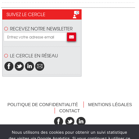
SUIVEZ LE CERCLE
RECEVEZ NOTRE NEWSLETTER
LE CERCLE EN RÉSEAU
POLITIQUE DE CONFIDENTIALITÉ
MENTIONS LÉGALES
CONTACT
recevez nos newsletters
Nous utilisons des cookies pour obtenir un suivi statistique
des visites via Google Analytics. Si vous continuez à utiliser ce