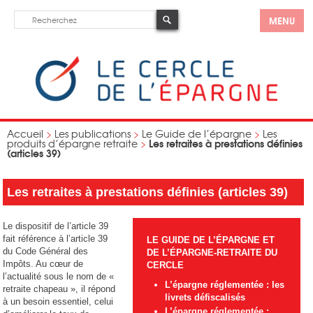
MENU
Accueil
>
Les publications
>
Le Guide de l’épargne
>
Les
Les retraites à prestations définies
produits d’épargne retraite
>
(articles 39)
Les retraites à prestations définies (articles 39)
Le dispositif de l’article 39
fait référence à l’article 39
LE GUIDE DE L’ÉPARGNE ET
du Code Général des
DE L’ÉPARGNE-RETRAITE DU
Impôts. Au cœur de
CERCLE
l’actualité sous le nom de «
L’épargne réglementée : les
retraite chapeau », il répond
livrets défiscalisés
à un besoin essentiel, celui
L’épargne réglementée :