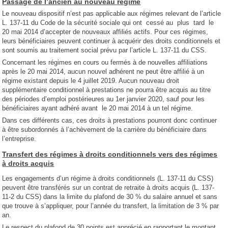
Passage de l’ancien au nouveau
régime
Le nouveau dispositif n’est pas applicable aux régimes relevant de l’article
L. 137-11 du Code de la sécurité sociale qui ont cessé au plus tard le
20 mai 2014 d’accepter de nouveaux affiliés actifs. Pour ces régimes,
leurs bénéficiaires peuvent continuer à acquérir des droits conditionnels et
sont soumis au traitement social prévu par l’article L. 137-11 du CSS.
Concernant les régimes en cours ou fermés à de nouvelles affiliations
après le 20 mai 2014, aucun nouvel adhérent ne peut être affilié à un
régime existant depuis le 4 juillet 2019. Aucun nouveau droit
supplémentaire conditionnel à prestations ne pourra être acquis au titre
des périodes d’emploi postérieures au 1er janvier 2020, sauf pour les
bénéficiaires ayant adhéré avant le 20 mai 2014 à un tel régime.
Dans ces différents cas, ces droits à prestations pourront donc continuer
à être subordonnés à l’achèvement de la carrière du bénéficiaire dans
l’entreprise.
Transfert des régimes à droits conditionnels vers des régimes
à droits acquis
Les engagements d’un régime à droits conditionnels (L. 137-11 du CSS)
peuvent être transférés sur un contrat de retraite à droits acquis (L. 137-
11-2 du CSS) dans la limite du plafond de 30 % du salaire annuel et sans
que trouve à s’appliquer, pour l’année du transfert, la limitation de 3 % par
an.
Le respect du plafond de 30 points est apprécié en rapportant le montant