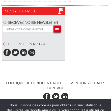
SUIVEZ LE CERCLE
RECEVEZ NOTRE NEWSLETTER
LE CERCLE EN RÉSEAU
POLITIQUE DE CONFIDENTIALITÉ
MENTIONS LÉGALES
CONTACT
recevez nos newsletters
Nous utilisons des cookies pour obtenir un suivi statistique
des visites via Google Analytics. Si vous continuez à utiliser ce