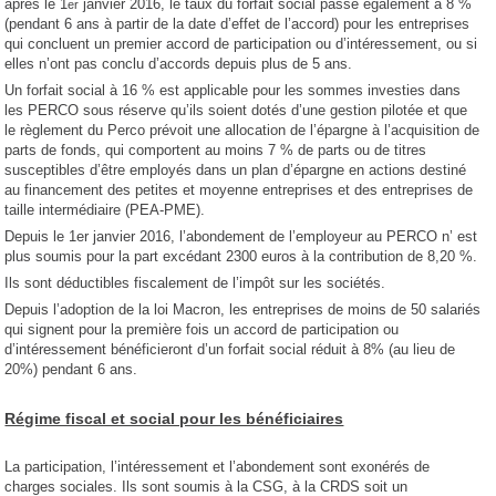
après le 1
janvier 2016, le taux du forfait social passe également à 8 %
er
(pendant 6 ans à partir de la date d’effet de l’accord) pour les entreprises
qui concluent un premier accord de participation ou d’intéressement, ou si
elles n’ont pas conclu d’accords depuis plus de 5 ans.
Un forfait social à 16 % est applicable pour les sommes investies dans
les PERCO sous réserve qu’ils soient dotés d’une gestion pilotée et que
le règlement du Perco prévoit une allocation de l’épargne à l’acquisition de
parts de fonds, qui comportent au moins 7 % de parts ou de titres
susceptibles d’être employés dans un plan d’épargne en actions destiné
au financement des petites et moyenne entreprises et des entreprises de
taille intermédiaire (PEA-PME).
Depuis le 1er janvier 2016, l’abondement de l’employeur au PERCO n’ est
plus soumis pour la part excédant 2300 euros à la contribution de 8,20 %.
Ils sont déductibles fiscalement de l’impôt sur les sociétés.
Depuis l’adoption de la loi Macron, les entreprises de moins de 50 salariés
qui signent pour la première fois un accord de participation ou
d’intéressement bénéficieront d’un forfait social réduit à 8% (au lieu de
20%) pendant 6 ans.
Régime fiscal et social pour les bénéficiaires
La participation, l’intéressement et l’abondement sont exonérés de
charges sociales. Ils sont soumis à la CSG, à la CRDS soit un