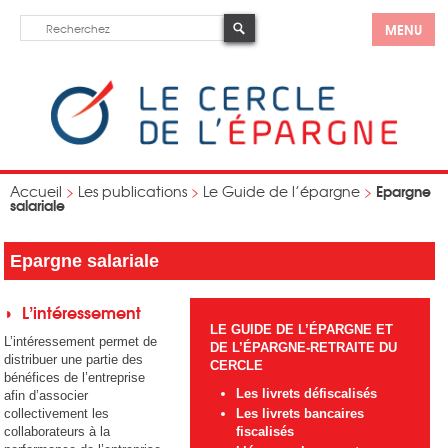
MENU
Epargne
Accueil
>
Les publications
>
Le Guide de l’épargne
>
salariale
Epargne salariale
◗ L’intéressement
LE GUIDE DE L’ÉPARGNE ET
L’intéressement permet de
DE L’ÉPARGNE-RETRAITE DU
distribuer une partie des
CERCLE
bénéfices de l’entreprise
Les livrets défiscalisés
afin d’associer
collectivement les
Les livrets bancaires
collaborateurs à la
fiscalisés