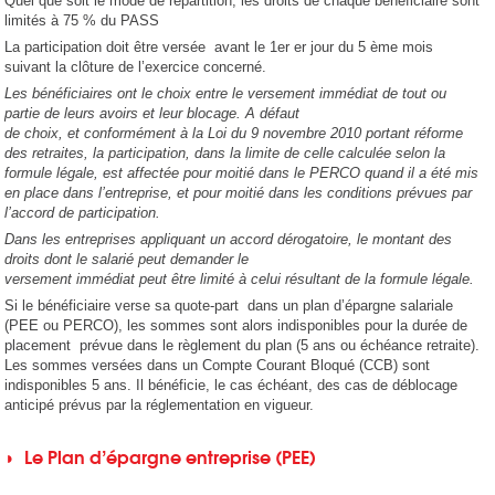
Quel que soit le mode de répartition, les droits de chaque bénéficiaire sont
limités à 75 % du PASS
La participation doit être versée avant le 1er er jour du 5 ème mois
suivant la clôture de l’exercice concerné.
Les bénéficiaires ont le choix entre le versement immédiat de tout ou
partie de leurs avoirs et leur blocage. A défaut
de choix, et conformément à la Loi du 9 novembre 2010 portant réforme
des retraites, la participation, dans la limite de celle calculée selon la
formule légale, est affectée pour moitié dans le PERCO quand il a été mis
en place dans l’entreprise, et pour moitié dans les conditions prévues par
l’accord de participation.
Dans les entreprises appliquant un accord dérogatoire, le montant des
droits dont le salarié peut demander le
versement immédiat peut être limité à celui résultant de la formule légale.
Si le bénéficiaire verse sa quote-part dans un plan d’épargne salariale
(PEE ou PERCO), les sommes sont alors indisponibles pour la durée de
placement prévue dans le règlement du plan (5 ans ou échéance retraite).
Les sommes versées dans un Compte Courant Bloqué (CCB) sont
indisponibles 5 ans. Il bénéficie, le cas échéant, des cas de déblocage
anticipé prévus par la réglementation en vigueur.
◗ Le Plan d’épargne entreprise (PEE)