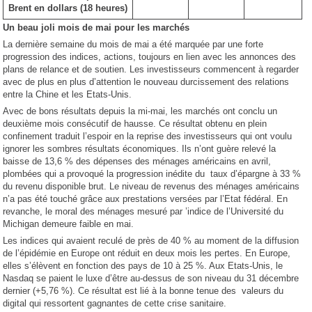
Brent en dollars (18 heures)
Un beau joli mois de mai pour les marchés
La dernière semaine du mois de mai a été marquée par une forte
progression des indices, actions, toujours en lien avec les annonces des
plans de relance et de soutien. Les investisseurs commencent à regarder
avec de plus en plus d’attention le nouveau durcissement des relations
entre la Chine et les Etats-Unis.
Avec de bons résultats depuis la mi-mai, les marchés ont conclu un
deuxième mois consécutif de hausse. Ce résultat obtenu en plein
confinement traduit l’espoir en la reprise des investisseurs qui ont voulu
ignorer les sombres résultats économiques. Ils n’ont guère relevé la
baisse de 13,6 % des dépenses des ménages américains en avril,
plombées qui a provoqué la progression inédite du taux d’épargne à 33 %
du revenu disponible brut. Le niveau de revenus des ménages américains
n’a pas été touché grâce aux prestations versées par l’Etat fédéral. En
revanche, le moral des ménages mesuré par ’indice de l’Université du
Michigan demeure faible en mai.
Les indices qui avaient reculé de près de 40 % au moment de la diffusion
de l’épidémie en Europe ont réduit en deux mois les pertes. En Europe,
elles s’élèvent en fonction des pays de 10 à 25 %. Aux Etats-Unis, le
Nasdaq se paient le luxe d’être au-dessus de son niveau du 31 décembre
dernier (+5,76 %). Ce résultat est lié à la bonne tenue des valeurs du
digital qui ressortent gagnantes de cette crise sanitaire.