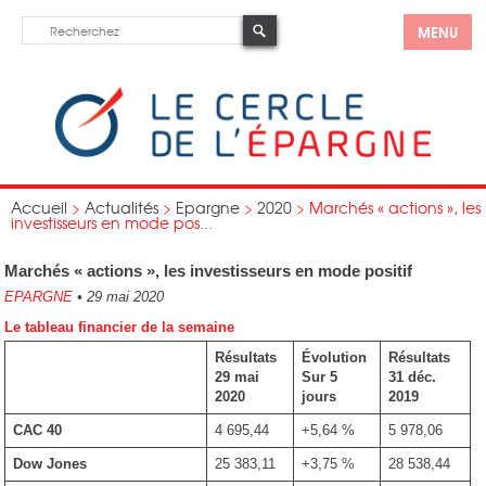
MENU
Accueil
>
Actualités
>
Epargne
>
2020
>
Marchés « actions », les
investisseurs en mode pos...
Marchés « actions », les investisseurs en mode positif
EPARGNE
•
29 mai 2020
Le tableau financier de la semaine
Résultats
Évolution
Résultats
29 mai
Sur 5
31 déc.
2020
jours
2019
CAC 40
4 695,44
+5,64 %
5 978,06
Dow Jones
25 383,11
+3,75 %
28 538,44