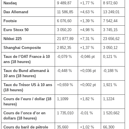
Nasdaq
9 489,87
+1,77 %
8 972,60
Dax Allemand
11 586,85
+4,63 %
13 249,01
Footsie
6 076,60
+1,39 %
7 542,44
Euro Stoxx 50
3 050,20
+4,98 %
3 745,15
Nikkei 225
21 877,89
+7,31 %
23 656,62
Shanghai Composite
2 852,35
+1,37 %
3 050,12
Taux de l’OAT France à 10
-0,079 %
-0,046 pt
0,121 %
ans (18 heures)
Taux du Bund allemand à
-0,448 %
+0,036 pt
-0,188 %
10 ans
(18 heures)
Taux du Trésor US à 10 ans
+0,659 %
+0,002 pt
1,921 %
(18 heures)
Cours de l’euro / dollar
(18
1,1099
+1,82 %
1,1224
heures)
Cours de l’once d’or en
1 735,010
-0,01 %
1 520,662
dollars (18 heures)
Cours du baril de pétrole
35,660
+1,02 %
66,300