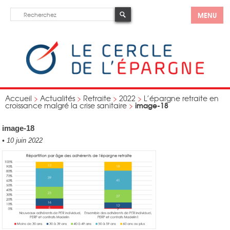
MENU
Accueil
>
Actualités
>
Retraite
>
2022
>
L’épargne retraite en
image-18
croissance malgré la crise sanitaire
>
image-18
•
10 juin 2022